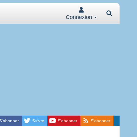
Connexion
S'abonner
Suivre
S'abonner
S'abonner