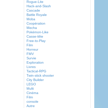
Rogue-Lite
Hack-and-Slash
Cascade
Battle Royale
Moba
Coopération
Mecha
Pokémon-Like
Casse-tête
Free-to-Play
Film
Horreur
FMV
Survie
Exploration
Livres
Tactical-RPG
Twin-stick shooter
City Builder
LEGO
Multi
Cinéma
Film
console
Autre