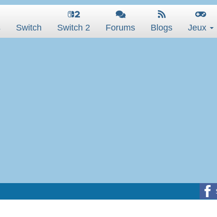
s
Switch
Switch 2
Forums
Blogs
Jeux