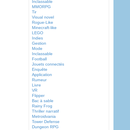
Inclassable
MMORPG
Tir
Visual novel
Rogue-Like
Minecraft-like
LEGO
Indies
Gestion
Mode
Inclassable
Football
Jouets connectés
Enquête
Application
Rumeur
Livre
VR
Flipper
Bac à sable
Rainy Frog
Thriller narratif
Metroidvania
Tower Defense
Dungeon RPG