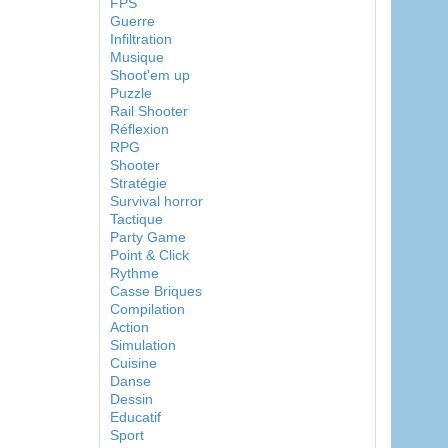
FPS
Guerre
Infiltration
Musique
Shoot'em up
Puzzle
Rail Shooter
Réflexion
RPG
Shooter
Stratégie
Survival horror
Tactique
Party Game
Point & Click
Rythme
Casse Briques
Compilation
Action
Simulation
Cuisine
Danse
Dessin
Educatif
Sport