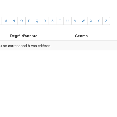
M
N
O
P
Q
R
S
T
U
V
W
X
Y
Z
Degré d'attente
Genres
u ne correspond à vos critères.