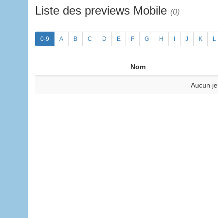
Liste des previews Mobile
(0)
0-9
A
B
C
D
E
F
G
H
I
J
K
L
Nom
Aucun je