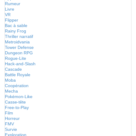
Rumeur
Livre
VR
Flipper
Bac à sable
Rainy Frog
Thriller narratif
Metroidvania
Tower Defense
Dungeon RPG
Rogue-Lite
Hack-and-Slash
Cascade
Battle Royale
Moba
Coopération
Mecha
Pokémon-Like
Casse-tête
Free-to-Play
Film
Horreur
FMV
Survie
Exploration