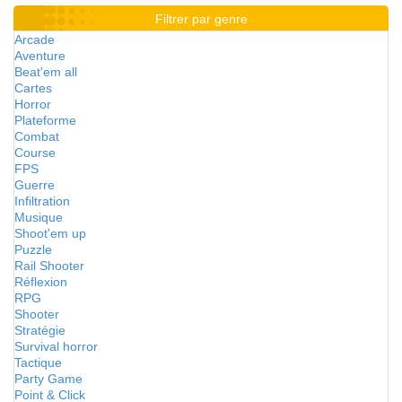
Filtrer par genre
Arcade
Aventure
Beat'em all
Cartes
Horror
Plateforme
Combat
Course
FPS
Guerre
Infiltration
Musique
Shoot'em up
Puzzle
Rail Shooter
Réflexion
RPG
Shooter
Stratégie
Survival horror
Tactique
Party Game
Point & Click