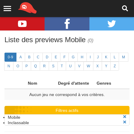
Liste des previews Mobile
(0)
0-9
A
B
C
D
E
F
G
H
I
J
K
L
M
N
O
P
Q
R
S
T
U
V
W
X
Y
Z
Nom
Degré d'attente
Genres
Aucun jeu ne correspond à vos critères.
Filtres actifs
Mobile
Inclassable