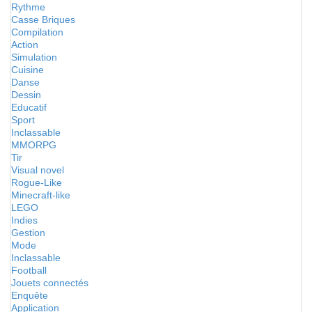
Rythme
Casse Briques
Compilation
Action
Simulation
Cuisine
Danse
Dessin
Educatif
Sport
Inclassable
MMORPG
Tir
Visual novel
Rogue-Like
Minecraft-like
LEGO
Indies
Gestion
Mode
Inclassable
Football
Jouets connectés
Enquête
Application