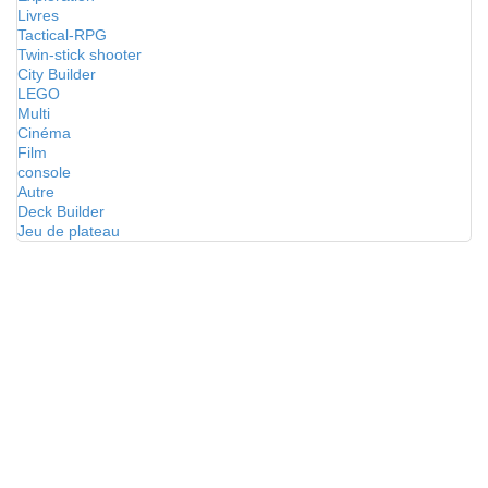
Livres
Tactical-RPG
Twin-stick shooter
City Builder
LEGO
Multi
Cinéma
Film
console
Autre
Deck Builder
Jeu de plateau