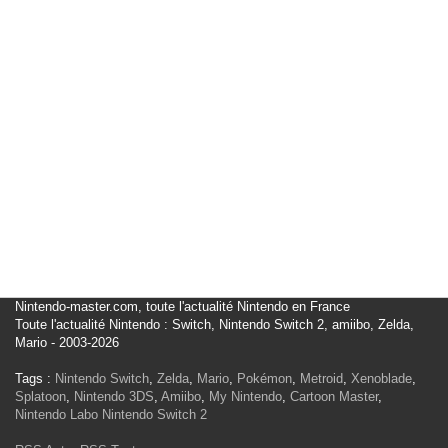
Nintendo-master.com, toute l'actualité Nintendo en France
Toute l'actualité Nintendo : Switch, Nintendo Switch 2, amiibo, Zelda,
Mario - 2003-2026
Tags :
Nintendo Switch
,
Zelda
,
Mario
,
Pokémon
,
Metroid
,
Xenoblade
,
Splatoon
,
Nintendo 3DS
,
Amiibo
,
My Nintendo
,
Cartoon Master
,
Nintendo Labo
Nintendo Switch 2