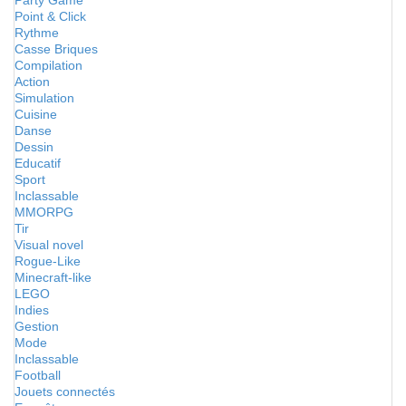
Party Game
Point & Click
Rythme
Casse Briques
Compilation
Action
Simulation
Cuisine
Danse
Dessin
Educatif
Sport
Inclassable
MMORPG
Tir
Visual novel
Rogue-Like
Minecraft-like
LEGO
Indies
Gestion
Mode
Inclassable
Football
Jouets connectés