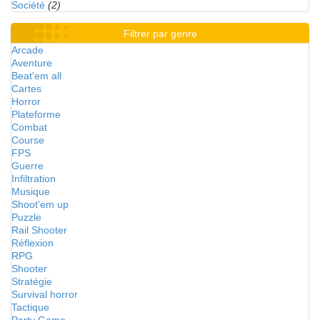
Société
(2)
Filtrer par genre
Arcade
Aventure
Beat'em all
Cartes
Horror
Plateforme
Combat
Course
FPS
Guerre
Infiltration
Musique
Shoot'em up
Puzzle
Rail Shooter
Réflexion
RPG
Shooter
Stratégie
Survival horror
Tactique