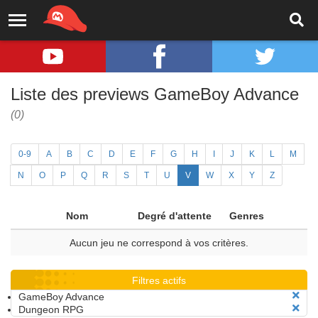
Liste des previews GameBoy Advance
(0)
0-9
A
B
C
D
E
F
G
H
I
J
K
L
M
N
O
P
Q
R
S
T
U
V
W
X
Y
Z
Nom
Degré d'attente
Genres
Aucun jeu ne correspond à vos critères.
Filtres actifs
GameBoy Advance
Dungeon RPG