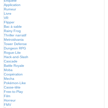
Enquête
Application
Rumeur
Livre
VR
Flipper
Bac à sable
Rainy Frog
Thriller narratif
Metroidvania
Tower Defense
Dungeon RPG
Rogue-Lite
Hack-and-Slash
Cascade
Battle Royale
Moba
Coopération
Mecha
Pokémon-Like
Casse-tête
Free-to-Play
Film
Horreur
FMV