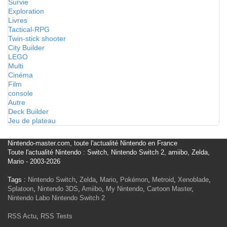
Survie
Exploration
Livres
Tactical-RPG
Twin-stick shooter
City Builder
LEGO
Multi
Cinéma
Film
console
Autre
Deck Builder
Jeu de plateau
Nintendo-master.com, toute l'actualité Nintendo en France
Toute l'actualité Nintendo : Switch, Nintendo Switch 2, amiibo, Zelda,
Mario - 2003-2026
Tags :
Nintendo Switch
,
Zelda
,
Mario
,
Pokémon
,
Metroid
,
Xenoblade
,
Splatoon
,
Nintendo 3DS
,
Amiibo
,
My Nintendo
,
Cartoon Master
,
Nintendo Labo
Nintendo Switch 2
RSS Actu
,
RSS Tests