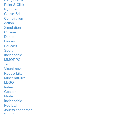
Party Game
Point & Click
Rythme
Casse Briques
Compilation
Action
Simulation
Cuisine
Danse
Dessin
Educatif
Sport
Inclassable
MMORPG
Tir
Visual novel
Rogue-Like
Minecraft-like
LEGO
Indies
Gestion
Mode
Inclassable
Football
Jouets connectés