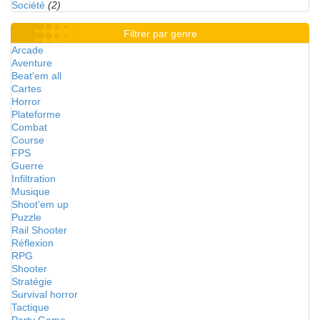
Société
(2)
Filtrer par genre
Arcade
Aventure
Beat'em all
Cartes
Horror
Plateforme
Combat
Course
FPS
Guerre
Infiltration
Musique
Shoot'em up
Puzzle
Rail Shooter
Réflexion
RPG
Shooter
Stratégie
Survival horror
Tactique