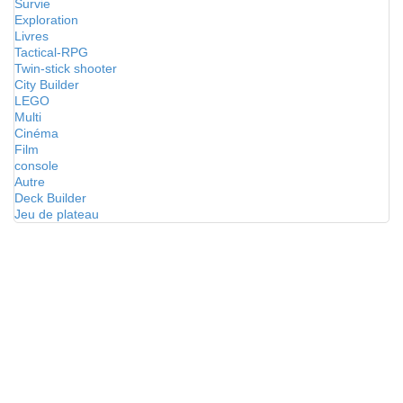
Survie
Exploration
Livres
Tactical-RPG
Twin-stick shooter
City Builder
LEGO
Multi
Cinéma
Film
console
Autre
Deck Builder
Jeu de plateau