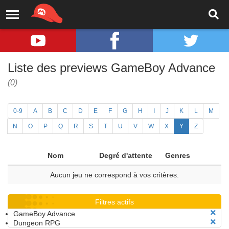
Liste des previews GameBoy Advance
(0)
0-9
A
B
C
D
E
F
G
H
I
J
K
L
M
N
O
P
Q
R
S
T
U
V
W
X
Y
Z
Nom
Degré d'attente
Genres
Aucun jeu ne correspond à vos critères.
Filtres actifs
GameBoy Advance
Dungeon RPG