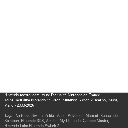
Nintendo-master.com, toute l'actualité Nintendo en France
Toute l'actualité Nintendo : Switch, Nintendo Switch 2, amiibo, Zelda,
Mario - 2003-2026
Tags :
Nintendo Switch
,
Zelda
,
Mario
,
Pokémon
,
Metroid
,
Xenoblade
,
Splatoon
,
Nintendo 3DS
,
Amiibo
,
My Nintendo
,
Cartoon Master
,
Nintendo Labo
Nintendo Switch 2