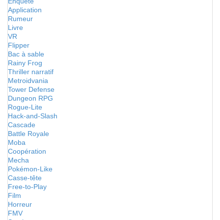
Enquête
Application
Rumeur
Livre
VR
Flipper
Bac à sable
Rainy Frog
Thriller narratif
Metroidvania
Tower Defense
Dungeon RPG
Rogue-Lite
Hack-and-Slash
Cascade
Battle Royale
Moba
Coopération
Mecha
Pokémon-Like
Casse-tête
Free-to-Play
Film
Horreur
FMV