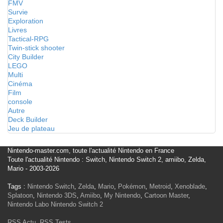
FMV
Survie
Exploration
Livres
Tactical-RPG
Twin-stick shooter
City Builder
LEGO
Multi
Cinéma
Film
console
Autre
Deck Builder
Jeu de plateau
Nintendo-master.com, toute l'actualité Nintendo en France
Toute l'actualité Nintendo : Switch, Nintendo Switch 2, amiibo, Zelda,
Mario - 2003-2026
Tags :
Nintendo Switch
,
Zelda
,
Mario
,
Pokémon
,
Metroid
,
Xenoblade
,
Splatoon
,
Nintendo 3DS
,
Amiibo
,
My Nintendo
,
Cartoon Master
,
Nintendo Labo
Nintendo Switch 2
RSS Actu
,
RSS Tests