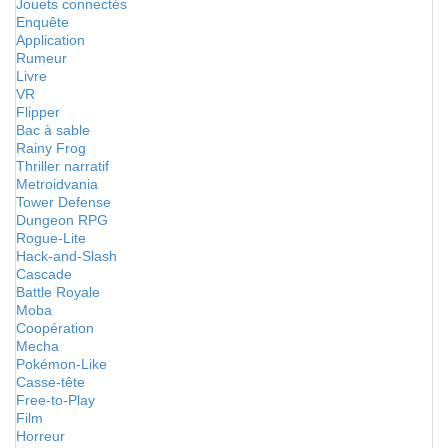
Jouets connectés
Enquête
Application
Rumeur
Livre
VR
Flipper
Bac à sable
Rainy Frog
Thriller narratif
Metroidvania
Tower Defense
Dungeon RPG
Rogue-Lite
Hack-and-Slash
Cascade
Battle Royale
Moba
Coopération
Mecha
Pokémon-Like
Casse-tête
Free-to-Play
Film
Horreur