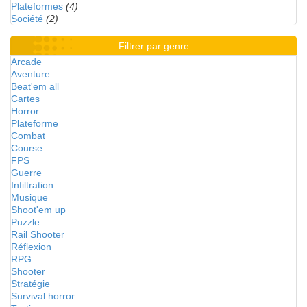
Plateformes
(4)
Société
(2)
Filtrer par genre
Arcade
Aventure
Beat'em all
Cartes
Horror
Plateforme
Combat
Course
FPS
Guerre
Infiltration
Musique
Shoot'em up
Puzzle
Rail Shooter
Réflexion
RPG
Shooter
Stratégie
Survival horror