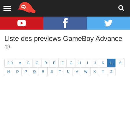
Liste des previews GameBoy Advance
(0)
0-9
A
B
C
D
E
F
G
H
I
J
K
L
M
N
O
P
Q
R
S
T
U
V
W
X
Y
Z