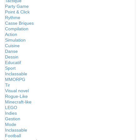
Tactique
Party Game
Point & Click
Rythme
Casse Briques
Compilation
Action
Simulation
Cuisine
Danse
Dessin
Educatif
Sport
Inclassable
MMORPG
Tir
Visual novel
Rogue-Like
Minecraft-like
LEGO
Indies
Gestion
Mode
Inclassable
Football