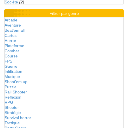
Société
(2)
Filtrer par genre
Arcade
Aventure
Beat'em all
Cartes
Horror
Plateforme
Combat
Course
FPS
Guerre
Infiltration
Musique
Shoot'em up
Puzzle
Rail Shooter
Réflexion
RPG
Shooter
Stratégie
Survival horror
Tactique