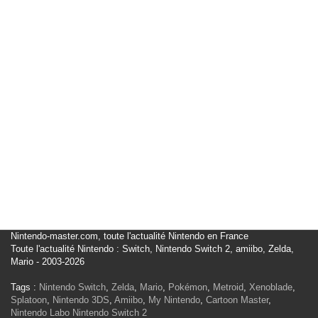
Nintendo-master.com, toute l'actualité Nintendo en France
Toute l'actualité Nintendo : Switch, Nintendo Switch 2, amiibo, Zelda,
Mario - 2003-2026
Tags :
Nintendo Switch
,
Zelda
,
Mario
,
Pokémon
,
Metroid
,
Xenoblade
,
Splatoon
,
Nintendo 3DS
,
Amiibo
,
My Nintendo
,
Cartoon Master
,
Nintendo Labo
Nintendo Switch 2