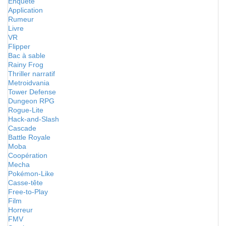
Enquête
Application
Rumeur
Livre
VR
Flipper
Bac à sable
Rainy Frog
Thriller narratif
Metroidvania
Tower Defense
Dungeon RPG
Rogue-Lite
Hack-and-Slash
Cascade
Battle Royale
Moba
Coopération
Mecha
Pokémon-Like
Casse-tête
Free-to-Play
Film
Horreur
FMV