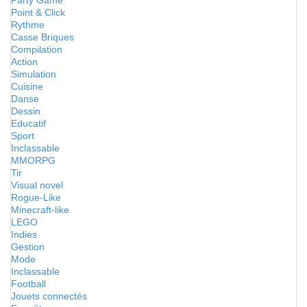
Party Game
Point & Click
Rythme
Casse Briques
Compilation
Action
Simulation
Cuisine
Danse
Dessin
Educatif
Sport
Inclassable
MMORPG
Tir
Visual novel
Rogue-Like
Minecraft-like
LEGO
Indies
Gestion
Mode
Inclassable
Football
Jouets connectés