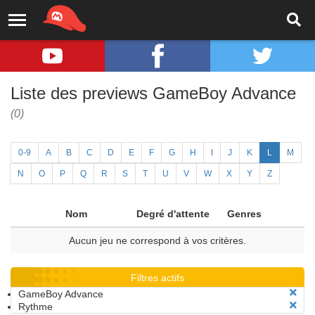
Liste des previews GameBoy Advance
(0)
0-9
A
B
C
D
E
F
G
H
I
J
K
L
M
N
O
P
Q
R
S
T
U
V
W
X
Y
Z
Nom
Degré d'attente
Genres
Aucun jeu ne correspond à vos critères.
Filtres actifs
GameBoy Advance
Rythme