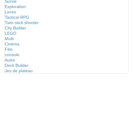
Survie
Exploration
Livres
Tactical-RPG
Twin-stick shooter
City Builder
LEGO
Multi
Cinéma
Film
console
Autre
Deck Builder
Jeu de plateau