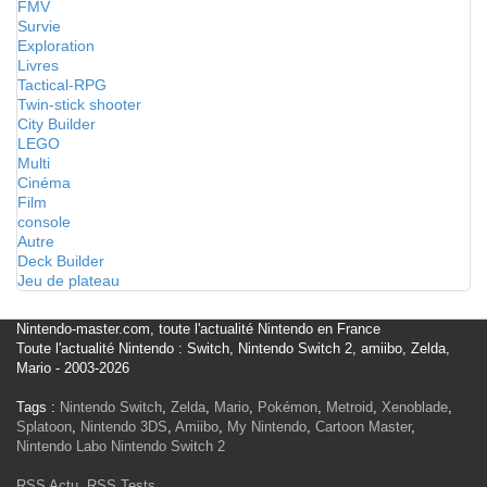
FMV
Survie
Exploration
Livres
Tactical-RPG
Twin-stick shooter
City Builder
LEGO
Multi
Cinéma
Film
console
Autre
Deck Builder
Jeu de plateau
Nintendo-master.com, toute l'actualité Nintendo en France
Toute l'actualité Nintendo : Switch, Nintendo Switch 2, amiibo, Zelda,
Mario - 2003-2026
Tags :
Nintendo Switch
,
Zelda
,
Mario
,
Pokémon
,
Metroid
,
Xenoblade
,
Splatoon
,
Nintendo 3DS
,
Amiibo
,
My Nintendo
,
Cartoon Master
,
Nintendo Labo
Nintendo Switch 2
RSS Actu
,
RSS Tests