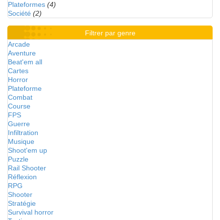
Plateformes
(4)
Société
(2)
Filtrer par genre
Arcade
Aventure
Beat'em all
Cartes
Horror
Plateforme
Combat
Course
FPS
Guerre
Infiltration
Musique
Shoot'em up
Puzzle
Rail Shooter
Réflexion
RPG
Shooter
Stratégie
Survival horror