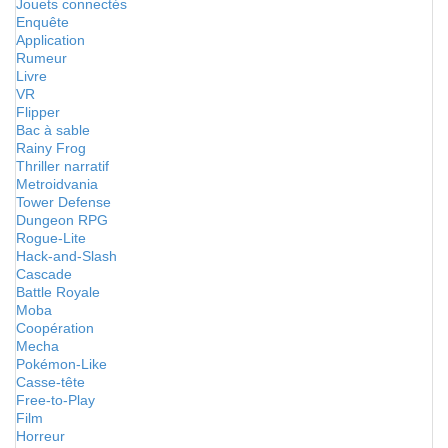
Jouets connectés
Enquête
Application
Rumeur
Livre
VR
Flipper
Bac à sable
Rainy Frog
Thriller narratif
Metroidvania
Tower Defense
Dungeon RPG
Rogue-Lite
Hack-and-Slash
Cascade
Battle Royale
Moba
Coopération
Mecha
Pokémon-Like
Casse-tête
Free-to-Play
Film
Horreur