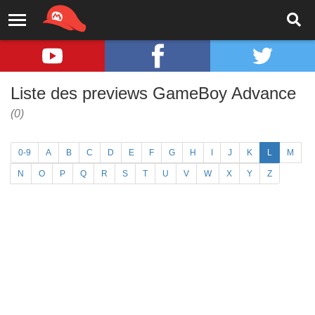
Liste des previews GameBoy Advance
(0)
0-9
A
B
C
D
E
F
G
H
I
J
K
L
M
N
O
P
Q
R
S
T
U
V
W
X
Y
Z