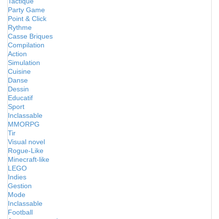
Tactique
Party Game
Point & Click
Rythme
Casse Briques
Compilation
Action
Simulation
Cuisine
Danse
Dessin
Educatif
Sport
Inclassable
MMORPG
Tir
Visual novel
Rogue-Like
Minecraft-like
LEGO
Indies
Gestion
Mode
Inclassable
Football