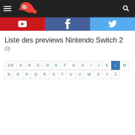
Liste des previews Nintendo Switch 2
(0)
0-9
A
B
C
D
E
F
G
H
I
J
K
L
M
N
O
P
Q
R
S
T
U
V
W
X
Y
Z