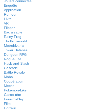
Jouets connectés
Enquête
Application
Rumeur
Livre
VR
Flipper
Bac à sable
Rainy Frog
Thriller narratif
Metroidvania
Tower Defense
Dungeon RPG
Rogue-Lite
Hack-and-Slash
Cascade
Battle Royale
Moba
Coopération
Mecha
Pokémon-Like
Casse-tête
Free-to-Play
Film
Horreur