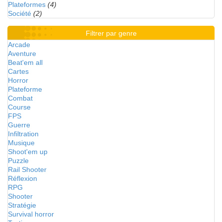
Plateformes
(4)
Société
(2)
Filtrer par genre
Arcade
Aventure
Beat'em all
Cartes
Horror
Plateforme
Combat
Course
FPS
Guerre
Infiltration
Musique
Shoot'em up
Puzzle
Rail Shooter
Réflexion
RPG
Shooter
Stratégie
Survival horror