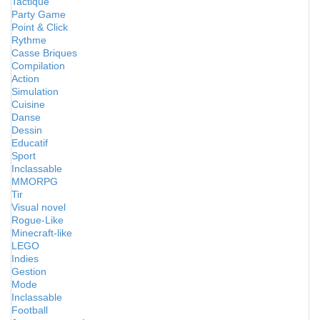
Tactique
Party Game
Point & Click
Rythme
Casse Briques
Compilation
Action
Simulation
Cuisine
Danse
Dessin
Educatif
Sport
Inclassable
MMORPG
Tir
Visual novel
Rogue-Like
Minecraft-like
LEGO
Indies
Gestion
Mode
Inclassable
Football