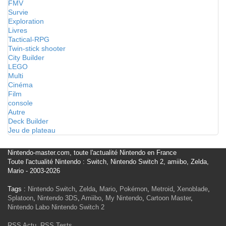
FMV
Survie
Exploration
Livres
Tactical-RPG
Twin-stick shooter
City Builder
LEGO
Multi
Cinéma
Film
console
Autre
Deck Builder
Jeu de plateau
Nintendo-master.com, toute l'actualité Nintendo en France
Toute l'actualité Nintendo : Switch, Nintendo Switch 2, amiibo, Zelda,
Mario - 2003-2026
Tags :
Nintendo Switch
,
Zelda
,
Mario
,
Pokémon
,
Metroid
,
Xenoblade
,
Splatoon
,
Nintendo 3DS
,
Amiibo
,
My Nintendo
,
Cartoon Master
,
Nintendo Labo
Nintendo Switch 2
RSS Actu
,
RSS Tests