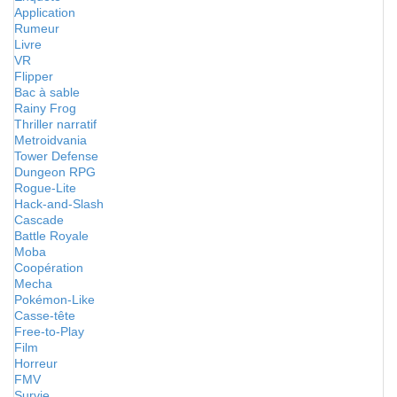
Application
Rumeur
Livre
VR
Flipper
Bac à sable
Rainy Frog
Thriller narratif
Metroidvania
Tower Defense
Dungeon RPG
Rogue-Lite
Hack-and-Slash
Cascade
Battle Royale
Moba
Coopération
Mecha
Pokémon-Like
Casse-tête
Free-to-Play
Film
Horreur
FMV
Survie