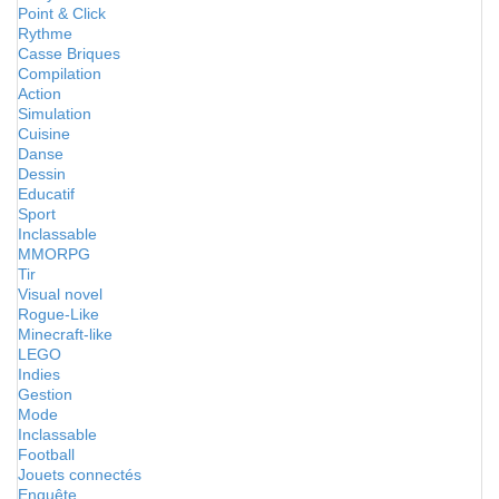
Point & Click
Rythme
Casse Briques
Compilation
Action
Simulation
Cuisine
Danse
Dessin
Educatif
Sport
Inclassable
MMORPG
Tir
Visual novel
Rogue-Like
Minecraft-like
LEGO
Indies
Gestion
Mode
Inclassable
Football
Jouets connectés
Enquête