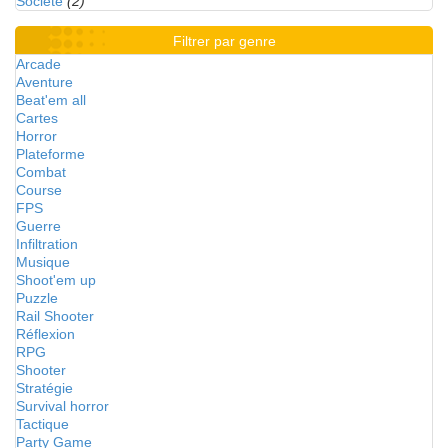
Société
(2)
Filtrer par genre
Arcade
Aventure
Beat'em all
Cartes
Horror
Plateforme
Combat
Course
FPS
Guerre
Infiltration
Musique
Shoot'em up
Puzzle
Rail Shooter
Réflexion
RPG
Shooter
Stratégie
Survival horror
Tactique
Party Game