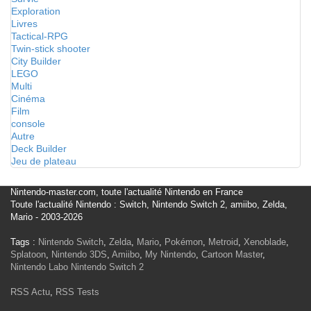
Exploration
Livres
Tactical-RPG
Twin-stick shooter
City Builder
LEGO
Multi
Cinéma
Film
console
Autre
Deck Builder
Jeu de plateau
Nintendo-master.com, toute l'actualité Nintendo en France
Toute l'actualité Nintendo : Switch, Nintendo Switch 2, amiibo, Zelda,
Mario - 2003-2026
Tags :
Nintendo Switch
,
Zelda
,
Mario
,
Pokémon
,
Metroid
,
Xenoblade
,
Splatoon
,
Nintendo 3DS
,
Amiibo
,
My Nintendo
,
Cartoon Master
,
Nintendo Labo
Nintendo Switch 2
RSS Actu
,
RSS Tests