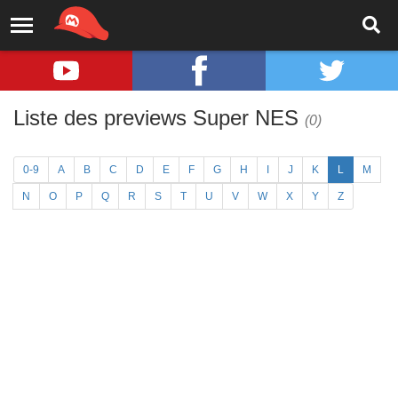
Liste des previews Super NES
(0)
0-9
A
B
C
D
E
F
G
H
I
J
K
L
M
N
O
P
Q
R
S
T
U
V
W
X
Y
Z