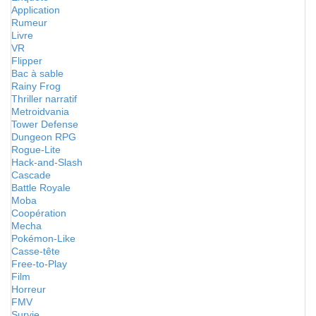
Application
Rumeur
Livre
VR
Flipper
Bac à sable
Rainy Frog
Thriller narratif
Metroidvania
Tower Defense
Dungeon RPG
Rogue-Lite
Hack-and-Slash
Cascade
Battle Royale
Moba
Coopération
Mecha
Pokémon-Like
Casse-tête
Free-to-Play
Film
Horreur
FMV
Survie