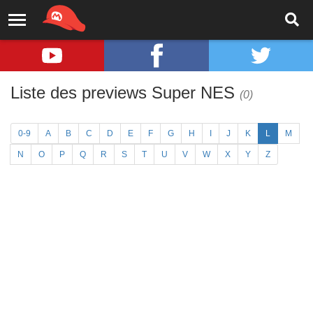
Liste des previews Super NES
(0)
0-9
A
B
C
D
E
F
G
H
I
J
K
L
M
N
O
P
Q
R
S
T
U
V
W
X
Y
Z