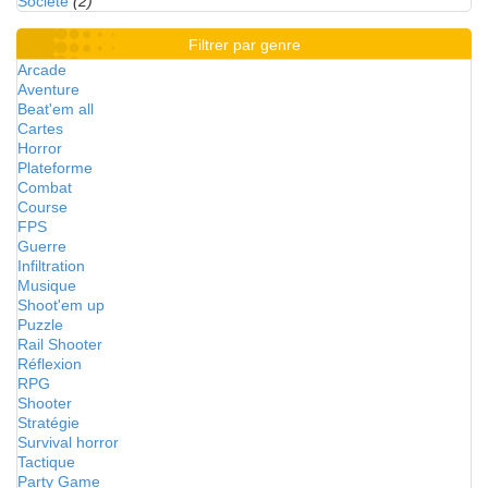
Société
(2)
Filtrer par genre
Arcade
Aventure
Beat'em all
Cartes
Horror
Plateforme
Combat
Course
FPS
Guerre
Infiltration
Musique
Shoot'em up
Puzzle
Rail Shooter
Réflexion
RPG
Shooter
Stratégie
Survival horror
Tactique
Party Game