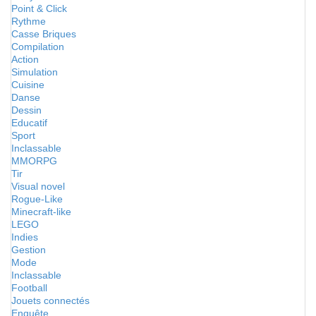
Point & Click
Rythme
Casse Briques
Compilation
Action
Simulation
Cuisine
Danse
Dessin
Educatif
Sport
Inclassable
MMORPG
Tir
Visual novel
Rogue-Like
Minecraft-like
LEGO
Indies
Gestion
Mode
Inclassable
Football
Jouets connectés
Enquête