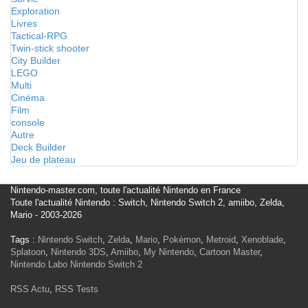
Exploration
Livres
Tactical-RPG
Twin-stick shooter
City Builder
LEGO
Multi
Cinéma
Film
console
Autre
Deck Builder
Jeu de plateau
Nintendo-master.com, toute l'actualité Nintendo en France
Toute l'actualité Nintendo : Switch, Nintendo Switch 2, amiibo, Zelda,
Mario - 2003-2026
Tags :
Nintendo Switch
,
Zelda
,
Mario
,
Pokémon
,
Metroid
,
Xenoblade
,
Splatoon
,
Nintendo 3DS
,
Amiibo
,
My Nintendo
,
Cartoon Master
,
Nintendo Labo
Nintendo Switch 2
RSS Actu
,
RSS Tests