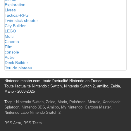
Exploration
Livres
Tactical-RPG
Twin-stick shooter
City Builder
LEGO
Multi
Cinéma
Film
console
Autre
Deck Builder
Jeu de plateau
Nintendo-master.com, toute l'actualité Nintendo en France
Toute l'actualité Nintendo : Switch, Nintendo Switch 2, amiibo, Zelda,
Mario - 2003-2026
Tags :
Nintendo Switch
,
Zelda
,
Mario
,
Pokémon
,
Metroid
,
Xenoblade
,
Splatoon
,
Nintendo 3DS
,
Amiibo
,
My Nintendo
,
Cartoon Master
,
Nintendo Labo
Nintendo Switch 2
RSS Actu
,
RSS Tests