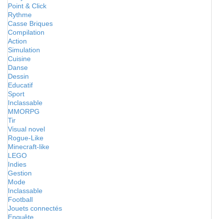
Point & Click
Rythme
Casse Briques
Compilation
Action
Simulation
Cuisine
Danse
Dessin
Educatif
Sport
Inclassable
MMORPG
Tir
Visual novel
Rogue-Like
Minecraft-like
LEGO
Indies
Gestion
Mode
Inclassable
Football
Jouets connectés
Enquête