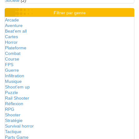
Société
(2)
Filtrer par genre
Arcade
Aventure
Beat'em all
Cartes
Horror
Plateforme
Combat
Course
FPS
Guerre
Infiltration
Musique
Shoot'em up
Puzzle
Rail Shooter
Réflexion
RPG
Shooter
Stratégie
Survival horror
Tactique
Party Game