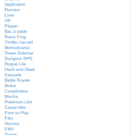
Application
Rumeur
Livre
VR
Flipper
Bac à sable
Rainy Frog
Thriller narratif
Metroidvania
Tower Defense
Dungeon RPG
Rogue-Lite
Hack-and-Slash
Cascade
Battle Royale
Moba
Coopération
Mecha
Pokémon-Like
Casse-tête
Free-to-Play
Film
Horreur
FMV
Survie