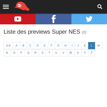
Liste des previews Super NES
(0)
0-9
A
B
C
D
E
F
G
H
I
J
K
L
M
N
O
P
Q
R
S
T
U
V
W
X
Y
Z