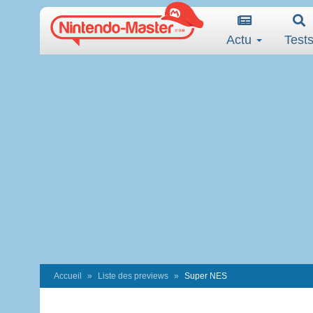
Actu
Test
Accueil
Liste des previews
Super NES