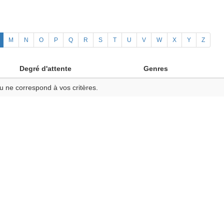
M
N
O
P
Q
R
S
T
U
V
W
X
Y
Z
Degré d'attente
Genres
u ne correspond à vos critères.