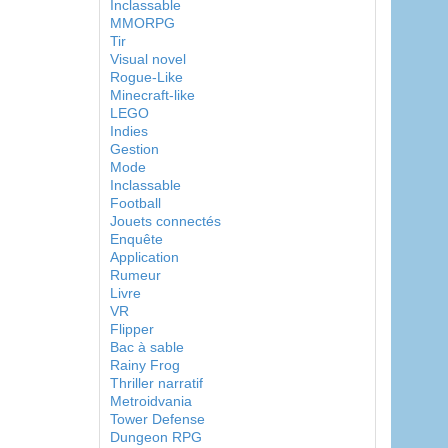
Inclassable
MMORPG
Tir
Visual novel
Rogue-Like
Minecraft-like
LEGO
Indies
Gestion
Mode
Inclassable
Football
Jouets connectés
Enquête
Application
Rumeur
Livre
VR
Flipper
Bac à sable
Rainy Frog
Thriller narratif
Metroidvania
Tower Defense
Dungeon RPG