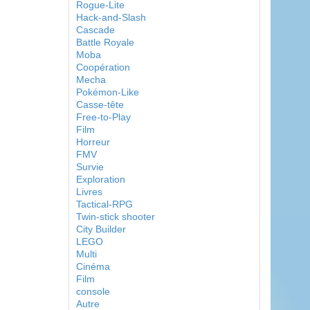
Rogue-Lite
Hack-and-Slash
Cascade
Battle Royale
Moba
Coopération
Mecha
Pokémon-Like
Casse-tête
Free-to-Play
Film
Horreur
FMV
Survie
Exploration
Livres
Tactical-RPG
Twin-stick shooter
City Builder
LEGO
Multi
Cinéma
Film
console
Autre