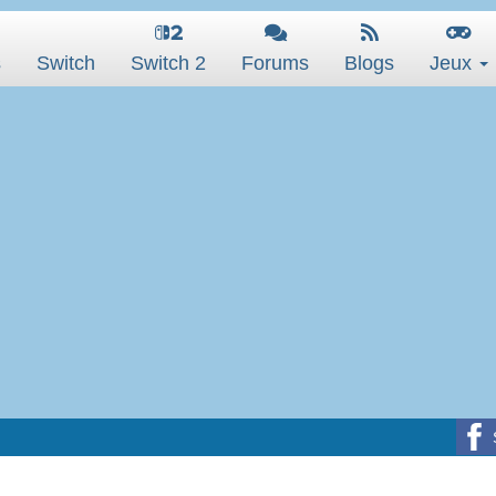
s
Switch
Switch 2
Forums
Blogs
Jeux