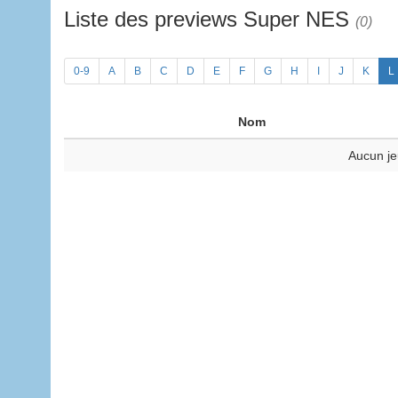
Liste des previews Super NES
(0)
0-9
A
B
C
D
E
F
G
H
I
J
K
L
Nom
Aucun je