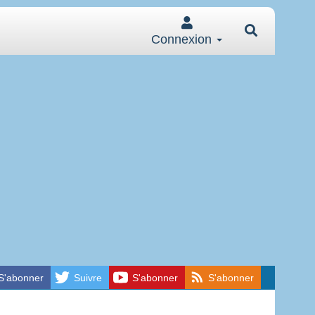
Connexion
S'abonner
Suivre
S'abonner
S'abonner