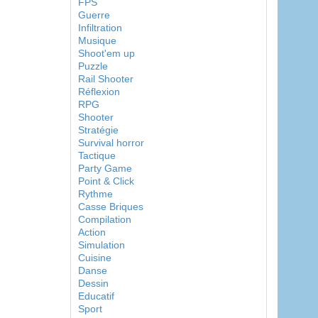
FPS
Guerre
Infiltration
Musique
Shoot'em up
Puzzle
Rail Shooter
Réflexion
RPG
Shooter
Stratégie
Survival horror
Tactique
Party Game
Point & Click
Rythme
Casse Briques
Compilation
Action
Simulation
Cuisine
Danse
Dessin
Educatif
Sport