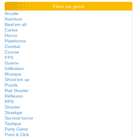
Filtrer par genre
Arcade
Aventure
Beat'em all
Cartes
Horror
Plateforme
Combat
Course
FPS
Guerre
Infiltration
Musique
Shoot'em up
Puzzle
Rail Shooter
Réflexion
RPG
Shooter
Stratégie
Survival horror
Tactique
Party Game
Point & Click