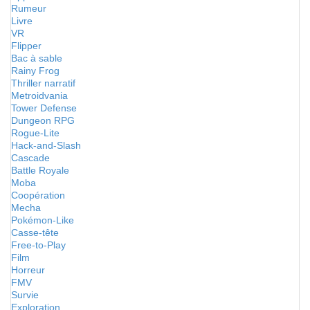
Rumeur
Livre
VR
Flipper
Bac à sable
Rainy Frog
Thriller narratif
Metroidvania
Tower Defense
Dungeon RPG
Rogue-Lite
Hack-and-Slash
Cascade
Battle Royale
Moba
Coopération
Mecha
Pokémon-Like
Casse-tête
Free-to-Play
Film
Horreur
FMV
Survie
Exploration