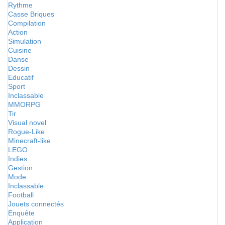
Rythme
Casse Briques
Compilation
Action
Simulation
Cuisine
Danse
Dessin
Educatif
Sport
Inclassable
MMORPG
Tir
Visual novel
Rogue-Like
Minecraft-like
LEGO
Indies
Gestion
Mode
Inclassable
Football
Jouets connectés
Enquête
Application