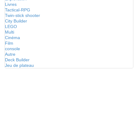
Livres
Tactical-RPG
Twin-stick shooter
City Builder
LEGO
Multi
Cinéma
Film
console
Autre
Deck Builder
Jeu de plateau