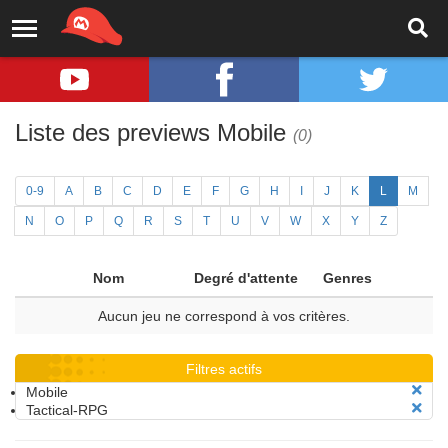
Liste des previews Mobile
(0)
0-9
A
B
C
D
E
F
G
H
I
J
K
L
M
N
O
P
Q
R
S
T
U
V
W
X
Y
Z
Nom
Degré d'attente
Genres
Aucun jeu ne correspond à vos critères.
Filtres actifs
Mobile
Tactical-RPG