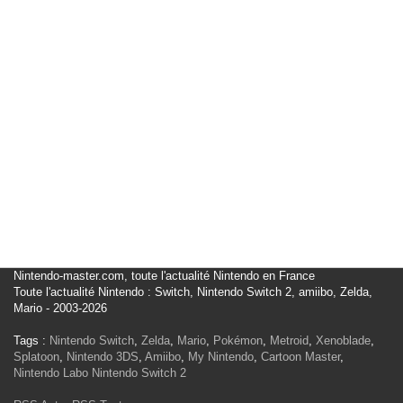
Nintendo-master.com, toute l'actualité Nintendo en France
Toute l'actualité Nintendo : Switch, Nintendo Switch 2, amiibo, Zelda,
Mario - 2003-2026
Tags :
Nintendo Switch
,
Zelda
,
Mario
,
Pokémon
,
Metroid
,
Xenoblade
,
Splatoon
,
Nintendo 3DS
,
Amiibo
,
My Nintendo
,
Cartoon Master
,
Nintendo Labo
Nintendo Switch 2