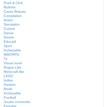
Point & Click
Rythme
Casse Briques
Compilation
Action
Simulation
Cuisine
Danse
Dessin
Educatif
Sport
Inclassable
MMORPG
Tir
Visual novel
Rogue-Like
Minecraft-like
LEGO
Indies
Gestion
Mode
Inclassable
Football
Jouets connectés
Enquête