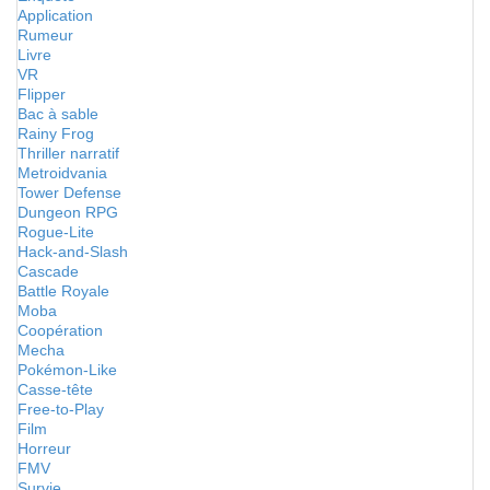
Application
Rumeur
Livre
VR
Flipper
Bac à sable
Rainy Frog
Thriller narratif
Metroidvania
Tower Defense
Dungeon RPG
Rogue-Lite
Hack-and-Slash
Cascade
Battle Royale
Moba
Coopération
Mecha
Pokémon-Like
Casse-tête
Free-to-Play
Film
Horreur
FMV
Survie