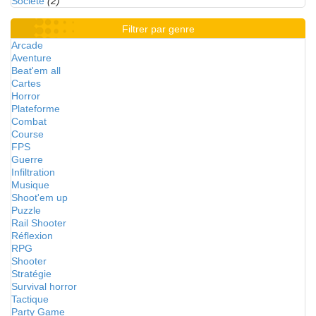
Société
(2)
Filtrer par genre
Arcade
Aventure
Beat'em all
Cartes
Horror
Plateforme
Combat
Course
FPS
Guerre
Infiltration
Musique
Shoot'em up
Puzzle
Rail Shooter
Réflexion
RPG
Shooter
Stratégie
Survival horror
Tactique
Party Game