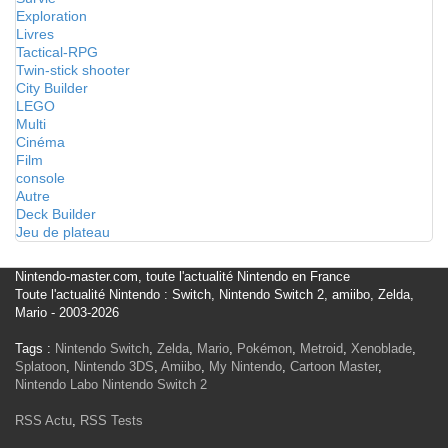
Exploration
Livres
Tactical-RPG
Twin-stick shooter
City Builder
LEGO
Multi
Cinéma
Film
console
Autre
Deck Builder
Jeu de plateau
Nintendo-master.com, toute l'actualité Nintendo en France
Toute l'actualité Nintendo : Switch, Nintendo Switch 2, amiibo, Zelda,
Mario - 2003-2026
Tags :
Nintendo Switch
,
Zelda
,
Mario
,
Pokémon
,
Metroid
,
Xenoblade
,
Splatoon
,
Nintendo 3DS
,
Amiibo
,
My Nintendo
,
Cartoon Master
,
Nintendo Labo
Nintendo Switch 2
RSS Actu
,
RSS Tests