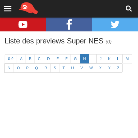
Liste des previews Super NES
(0)
0-9
A
B
C
D
E
F
G
H
I
J
K
L
M
N
O
P
Q
R
S
T
U
V
W
X
Y
Z