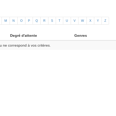
M
N
O
P
Q
R
S
T
U
V
W
X
Y
Z
Degré d'attente
Genres
u ne correspond à vos critères.