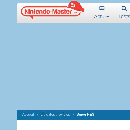
Actu
Test
Accueil
Liste des previews
Super NES