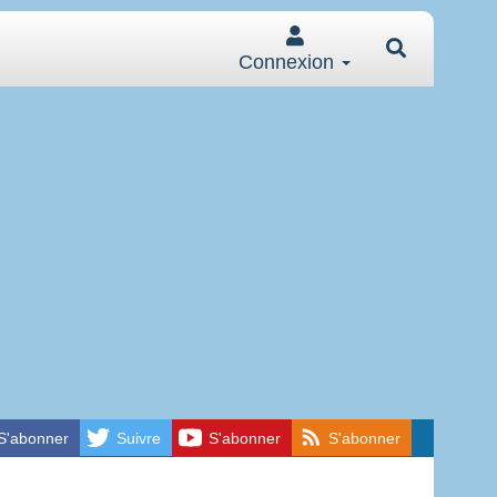
Connexion
S'abonner
Suivre
S'abonner
S'abonner