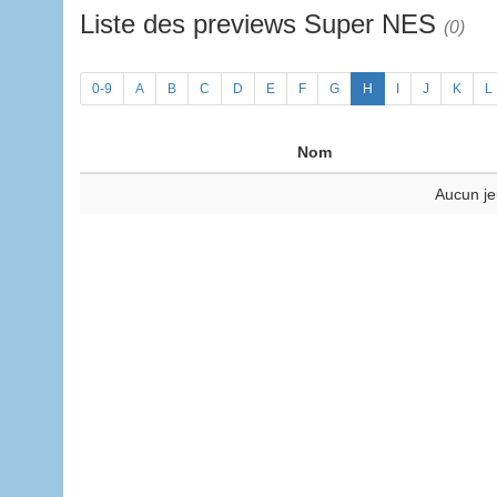
Liste des previews Super NES
(0)
0-9
A
B
C
D
E
F
G
H
I
J
K
L
Nom
Aucun je