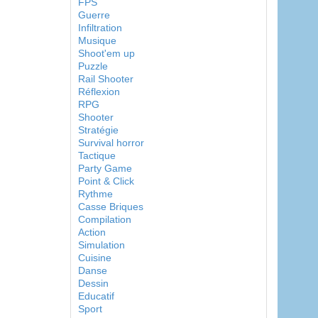
FPS
Guerre
Infiltration
Musique
Shoot'em up
Puzzle
Rail Shooter
Réflexion
RPG
Shooter
Stratégie
Survival horror
Tactique
Party Game
Point & Click
Rythme
Casse Briques
Compilation
Action
Simulation
Cuisine
Danse
Dessin
Educatif
Sport