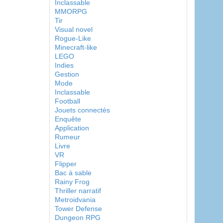
Inclassable
MMORPG
Tir
Visual novel
Rogue-Like
Minecraft-like
LEGO
Indies
Gestion
Mode
Inclassable
Football
Jouets connectés
Enquête
Application
Rumeur
Livre
VR
Flipper
Bac à sable
Rainy Frog
Thriller narratif
Metroidvania
Tower Defense
Dungeon RPG