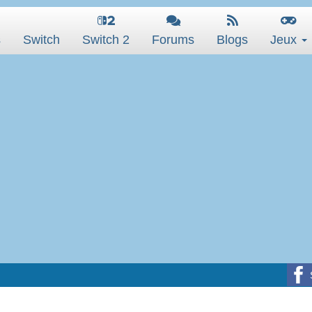
s
Switch
Switch 2
Forums
Blogs
Jeux