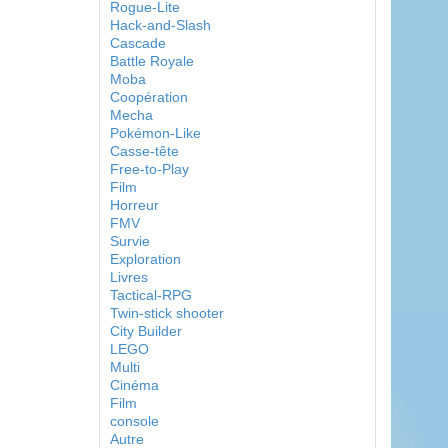
Rogue-Lite
Hack-and-Slash
Cascade
Battle Royale
Moba
Coopération
Mecha
Pokémon-Like
Casse-tête
Free-to-Play
Film
Horreur
FMV
Survie
Exploration
Livres
Tactical-RPG
Twin-stick shooter
City Builder
LEGO
Multi
Cinéma
Film
console
Autre