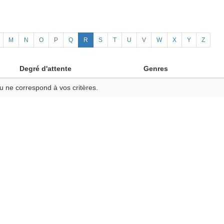
M
N
O
P
Q
R
S
T
U
V
W
X
Y
Z
Degré d'attente
Genres
u ne correspond à vos critères.