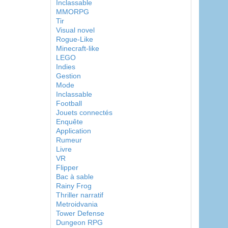
Inclassable
MMORPG
Tir
Visual novel
Rogue-Like
Minecraft-like
LEGO
Indies
Gestion
Mode
Inclassable
Football
Jouets connectés
Enquête
Application
Rumeur
Livre
VR
Flipper
Bac à sable
Rainy Frog
Thriller narratif
Metroidvania
Tower Defense
Dungeon RPG