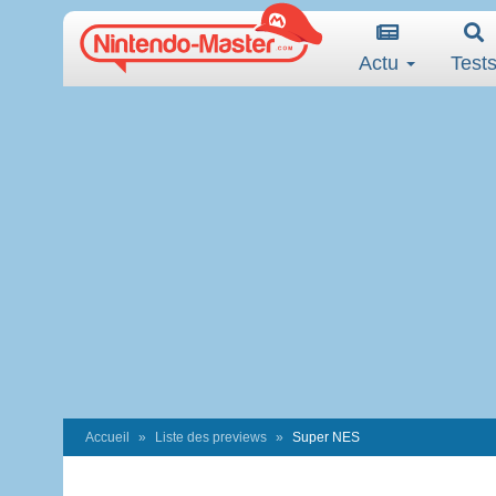
Actu
Test
Accueil
Liste des previews
Super NES