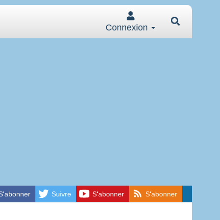
Connexion
S'abonner
Suivre
S'abonner
S'abonner