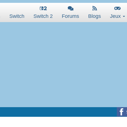
s
Switch
Switch 2
Forums
Blogs
Jeux