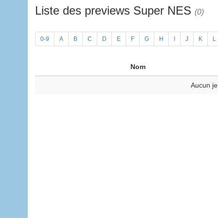
Liste des previews Super NES
(0)
0-9
A
B
C
D
E
F
G
H
I
J
K
L
Nom
Aucun je