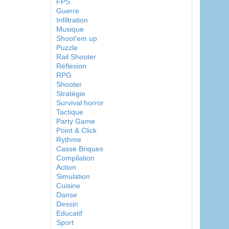
FPS
Guerre
Infiltration
Musique
Shoot'em up
Puzzle
Rail Shooter
Réflexion
RPG
Shooter
Stratégie
Survival horror
Tactique
Party Game
Point & Click
Rythme
Casse Briques
Compilation
Action
Simulation
Cuisine
Danse
Dessin
Educatif
Sport