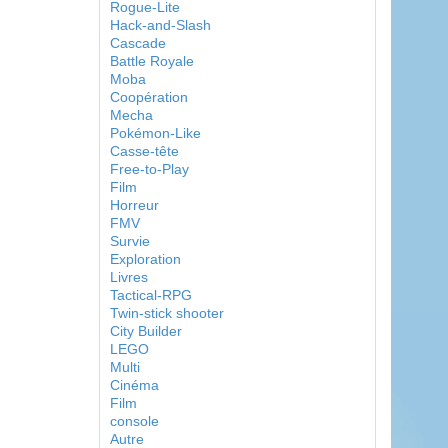
Rogue-Lite
Hack-and-Slash
Cascade
Battle Royale
Moba
Coopération
Mecha
Pokémon-Like
Casse-tête
Free-to-Play
Film
Horreur
FMV
Survie
Exploration
Livres
Tactical-RPG
Twin-stick shooter
City Builder
LEGO
Multi
Cinéma
Film
console
Autre