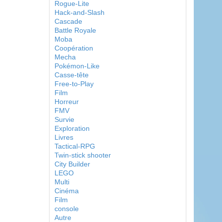
Rogue-Lite
Hack-and-Slash
Cascade
Battle Royale
Moba
Coopération
Mecha
Pokémon-Like
Casse-tête
Free-to-Play
Film
Horreur
FMV
Survie
Exploration
Livres
Tactical-RPG
Twin-stick shooter
City Builder
LEGO
Multi
Cinéma
Film
console
Autre