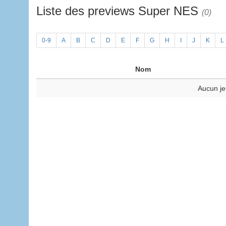
Liste des previews Super NES
(0)
0-9
A
B
C
D
E
F
G
H
I
J
K
L
Nom
Aucun je