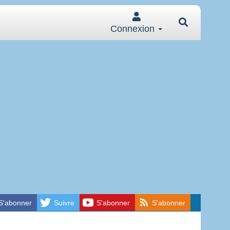
Connexion
S'abonner
Suivre
S'abonner
S'abonner