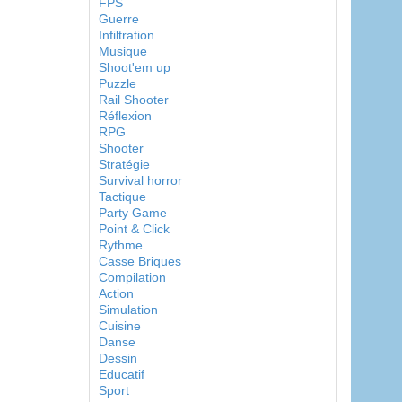
FPS
Guerre
Infiltration
Musique
Shoot'em up
Puzzle
Rail Shooter
Réflexion
RPG
Shooter
Stratégie
Survival horror
Tactique
Party Game
Point & Click
Rythme
Casse Briques
Compilation
Action
Simulation
Cuisine
Danse
Dessin
Educatif
Sport