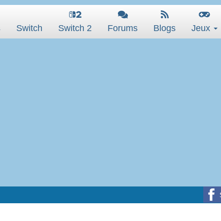
s
Switch
Switch 2
Forums
Blogs
Jeux