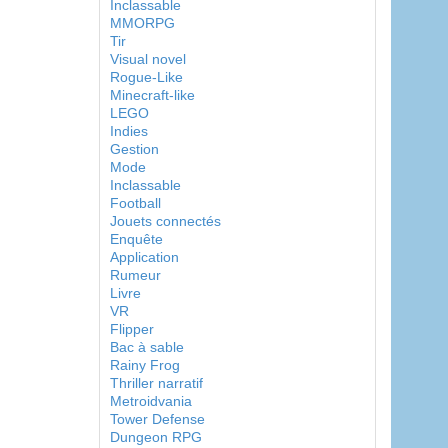
Inclassable
MMORPG
Tir
Visual novel
Rogue-Like
Minecraft-like
LEGO
Indies
Gestion
Mode
Inclassable
Football
Jouets connectés
Enquête
Application
Rumeur
Livre
VR
Flipper
Bac à sable
Rainy Frog
Thriller narratif
Metroidvania
Tower Defense
Dungeon RPG