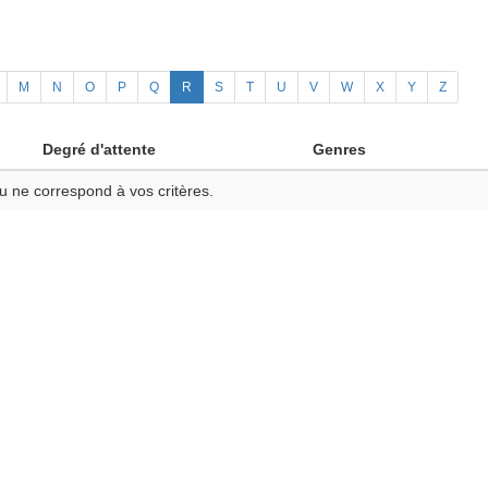
M
N
O
P
Q
R
S
T
U
V
W
X
Y
Z
Degré d'attente
Genres
u ne correspond à vos critères.