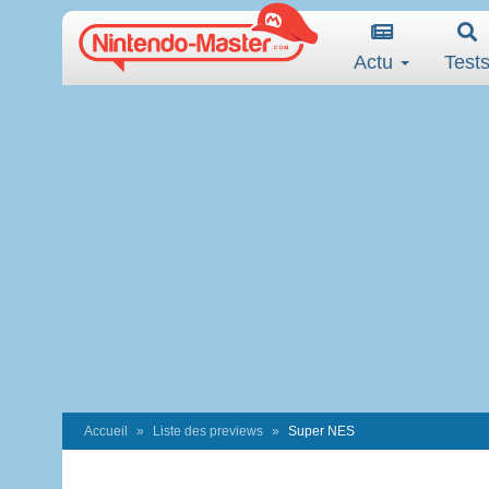
Actu
Test
Accueil
Liste des previews
Super NES