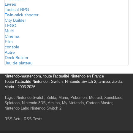
Livres
Tactical-RPG
Twin-stick shooter
City Builder
LEGO
Multi
Cinéma
Film
console
Autre
Deck Builder
Jeu de plateau
Nintendo-master.com, toute l'actualité Nintendo en France
Toute l'actualité Nintendo : Switch, Nintendo Switch 2, amiibo, Zelda,
Mario - 2003-2026
Tags :
Nintendo Switch
,
Zelda
,
Mario
,
Pokémon
,
Metroid
,
Xenoblade
,
Splatoon
,
Nintendo 3DS
,
Amiibo
,
My Nintendo
,
Cartoon Master
,
Nintendo Labo
Nintendo Switch 2
RSS Actu
,
RSS Tests