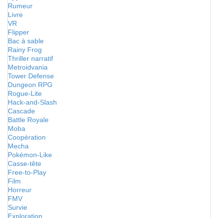
Rumeur
Livre
VR
Flipper
Bac à sable
Rainy Frog
Thriller narratif
Metroidvania
Tower Defense
Dungeon RPG
Rogue-Lite
Hack-and-Slash
Cascade
Battle Royale
Moba
Coopération
Mecha
Pokémon-Like
Casse-tête
Free-to-Play
Film
Horreur
FMV
Survie
Exploration