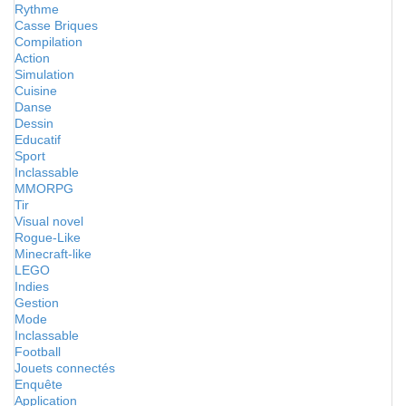
Rythme
Casse Briques
Compilation
Action
Simulation
Cuisine
Danse
Dessin
Educatif
Sport
Inclassable
MMORPG
Tir
Visual novel
Rogue-Like
Minecraft-like
LEGO
Indies
Gestion
Mode
Inclassable
Football
Jouets connectés
Enquête
Application