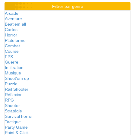
Filtrer par genre
Arcade
Aventure
Beat'em all
Cartes
Horror
Plateforme
Combat
Course
FPS
Guerre
Infiltration
Musique
Shoot'em up
Puzzle
Rail Shooter
Réflexion
RPG
Shooter
Stratégie
Survival horror
Tactique
Party Game
Point & Click