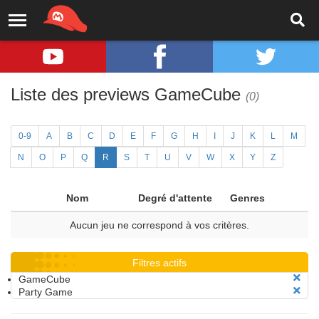
Liste des previews GameCube
(0)
0-9
A
B
C
D
E
F
G
H
I
J
K
L
M
N
O
P
Q
R
S
T
U
V
W
X
Y
Z
Nom
Degré d'attente
Genres
Aucun jeu ne correspond à vos critères.
Filtres actifs
GameCube
Party Game