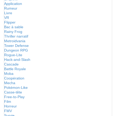
Application
Rumeur
Livre
VR
Flipper
Bac à sable
Rainy Frog
Thriller narratif
Metroidvania
Tower Defense
Dungeon RPG
Rogue-Lite
Hack-and-Slash
Cascade
Battle Royale
Moba
Coopération
Mecha
Pokémon-Like
Casse-tête
Free-to-Play
Film
Horreur
FMV
Survie