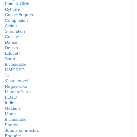
Point & Click
Rythme
Casse Briques
Compilation
Action
Simulation
Cuisine
Danse
Dessin
Educatif
Sport
Inclassable
MMORPG
Tir
Visual novel
Rogue-Like
Minecraft-like
LEGO
Indies
Gestion
Mode
Inclassable
Football
Jouets connectés
Enquête