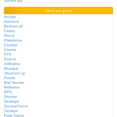
Société
(2)
Filtrer par genre
Arcade
Aventure
Beat'em all
Cartes
Horror
Plateforme
Combat
Course
FPS
Guerre
Infiltration
Musique
Shoot'em up
Puzzle
Rail Shooter
Réflexion
RPG
Shooter
Stratégie
Survival horror
Tactique
Party Game