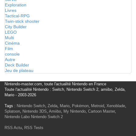
Exploration
Livres
Tactical-RPG
Twin-stick shooter
City Builder
LEGO
Multi
Cinéma
Film
console
Autre
Deck Builder
Jeu de plateau
Nintendo-master.com, toute l'actualité Nintendo en France
Toute l'actualité Nintendo : Switch, Nintendo Switch 2, amiibo, Zelda,
Mario - 2003-2026
Tags :
Nintendo Switch
,
Zelda
,
Mario
,
Pokémon
,
Metroid
,
Xenoblade
,
Splatoon
,
Nintendo 3DS
,
Amiibo
,
My Nintendo
,
Cartoon Master
,
Nintendo Labo
Nintendo Switch 2
RSS Actu
,
RSS Tests