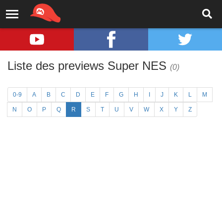
Liste des previews Super NES
(0)
0-9
A
B
C
D
E
F
G
H
I
J
K
L
M
N
O
P
Q
R
S
T
U
V
W
X
Y
Z