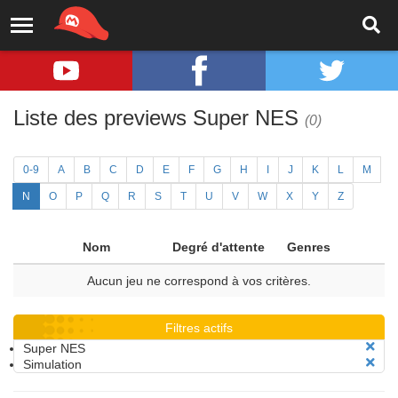
Liste des previews Super NES
(0)
0-9
A
B
C
D
E
F
G
H
I
J
K
L
M
N
O
P
Q
R
S
T
U
V
W
X
Y
Z
Nom
Degré d'attente
Genres
Aucun jeu ne correspond à vos critères.
Filtres actifs
Super NES
Simulation