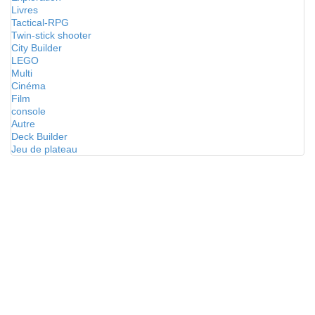
Livres
Tactical-RPG
Twin-stick shooter
City Builder
LEGO
Multi
Cinéma
Film
console
Autre
Deck Builder
Jeu de plateau