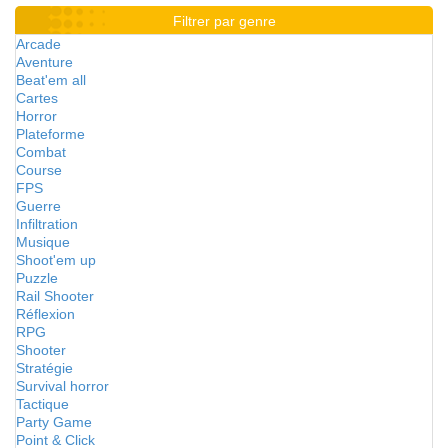
Filtrer par genre
Arcade
Aventure
Beat'em all
Cartes
Horror
Plateforme
Combat
Course
FPS
Guerre
Infiltration
Musique
Shoot'em up
Puzzle
Rail Shooter
Réflexion
RPG
Shooter
Stratégie
Survival horror
Tactique
Party Game
Point & Click