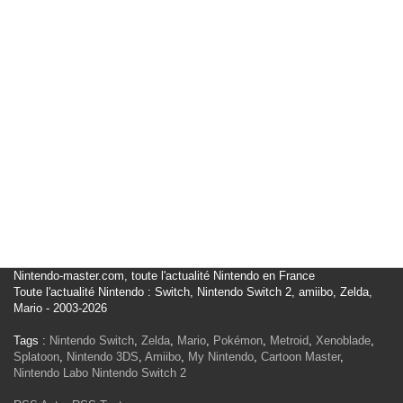
Nintendo-master.com, toute l'actualité Nintendo en France
Toute l'actualité Nintendo : Switch, Nintendo Switch 2, amiibo, Zelda,
Mario - 2003-2026
Tags :
Nintendo Switch
,
Zelda
,
Mario
,
Pokémon
,
Metroid
,
Xenoblade
,
Splatoon
,
Nintendo 3DS
,
Amiibo
,
My Nintendo
,
Cartoon Master
,
Nintendo Labo
Nintendo Switch 2