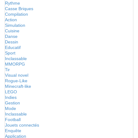
Rythme
Casse Briques
Compilation
Action
Simulation
Cuisine
Danse
Dessin
Educatif
Sport
Inclassable
MMORPG
Tir
Visual novel
Rogue-Like
Minecraft-like
LEGO
Indies
Gestion
Mode
Inclassable
Football
Jouets connectés
Enquête
Application