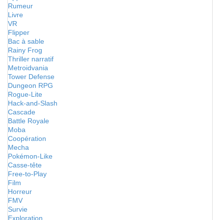
Rumeur
Livre
VR
Flipper
Bac à sable
Rainy Frog
Thriller narratif
Metroidvania
Tower Defense
Dungeon RPG
Rogue-Lite
Hack-and-Slash
Cascade
Battle Royale
Moba
Coopération
Mecha
Pokémon-Like
Casse-tête
Free-to-Play
Film
Horreur
FMV
Survie
Exploration