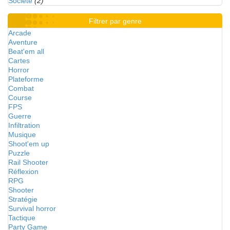
Société
(2)
Filtrer par genre
Arcade
Aventure
Beat'em all
Cartes
Horror
Plateforme
Combat
Course
FPS
Guerre
Infiltration
Musique
Shoot'em up
Puzzle
Rail Shooter
Réflexion
RPG
Shooter
Stratégie
Survival horror
Tactique
Party Game