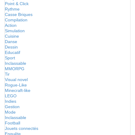
Point & Click
Rythme
Casse Briques
Compilation
Action
Simulation
Cuisine
Danse
Dessin
Educatif
Sport
Inclassable
MMORPG
Tir
Visual novel
Rogue-Like
Minecraft-like
LEGO
Indies
Gestion
Mode
Inclassable
Football
Jouets connectés
Enquête