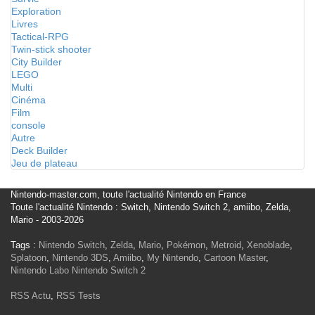
Exploration
Livres
Tactical-RPG
Twin-stick shooter
City Builder
LEGO
Multi
Cinéma
Film
console
Autre
Deck Builder
Jeu de plateau
Nintendo-master.com, toute l'actualité Nintendo en France
Toute l'actualité Nintendo : Switch, Nintendo Switch 2, amiibo, Zelda,
Mario - 2003-2026
Tags :
Nintendo Switch
,
Zelda
,
Mario
,
Pokémon
,
Metroid
,
Xenoblade
,
Splatoon
,
Nintendo 3DS
,
Amiibo
,
My Nintendo
,
Cartoon Master
,
Nintendo Labo
Nintendo Switch 2
RSS Actu
,
RSS Tests