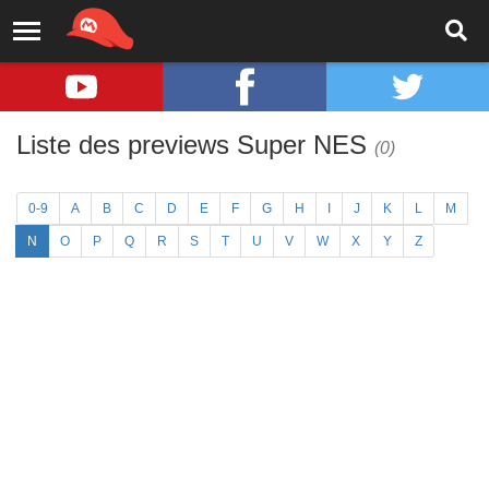
Liste des previews Super NES
(0)
0-9
A
B
C
D
E
F
G
H
I
J
K
L
M
N
O
P
Q
R
S
T
U
V
W
X
Y
Z