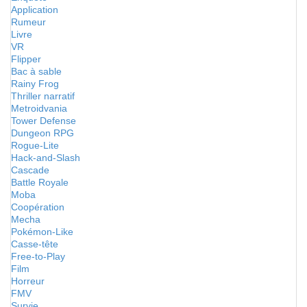
Application
Rumeur
Livre
VR
Flipper
Bac à sable
Rainy Frog
Thriller narratif
Metroidvania
Tower Defense
Dungeon RPG
Rogue-Lite
Hack-and-Slash
Cascade
Battle Royale
Moba
Coopération
Mecha
Pokémon-Like
Casse-tête
Free-to-Play
Film
Horreur
FMV
Survie