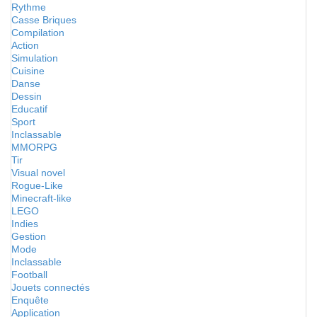
Rythme
Casse Briques
Compilation
Action
Simulation
Cuisine
Danse
Dessin
Educatif
Sport
Inclassable
MMORPG
Tir
Visual novel
Rogue-Like
Minecraft-like
LEGO
Indies
Gestion
Mode
Inclassable
Football
Jouets connectés
Enquête
Application