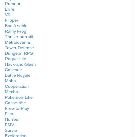
Rumeur
Livre
VR
Flipper
Bac à sable
Rainy Frog
Thriller narratif
Metroidvania
Tower Defense
Dungeon RPG
Rogue-Lite
Hack-and-Slash
Cascade
Battle Royale
Moba
Coopération
Mecha
Pokémon-Like
Casse-tête
Free-to-Play
Film
Horreur
FMV
Survie
Exploration