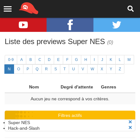
Liste des previews Super NES
(0)
0-9
A
B
C
D
E
F
G
H
I
J
K
L
M
N
O
P
Q
R
S
T
U
V
W
X
Y
Z
Nom
Degré d'attente
Genres
Aucun jeu ne correspond à vos critères.
Filtres actifs
Super NES
Hack-and-Slash