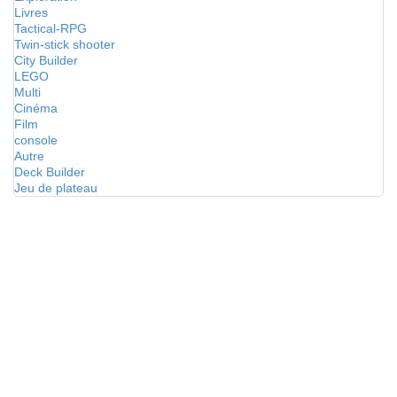
Livres
Tactical-RPG
Twin-stick shooter
City Builder
LEGO
Multi
Cinéma
Film
console
Autre
Deck Builder
Jeu de plateau