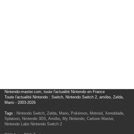
Nintendo-master.com, toute l'actualité Nintendo en France
Toute l'actualité Nintendo : Switch, Nintendo Switch 2, amiibo, Zelda,
Mario - 2003-2026
Tags :
Nintendo Switch
,
Zelda
,
Mario
,
Pokémon
,
Metroid
,
Xenoblade
,
Splatoon
,
Nintendo 3DS
,
Amiibo
,
My Nintendo
,
Cartoon Master
,
Nintendo Labo
Nintendo Switch 2