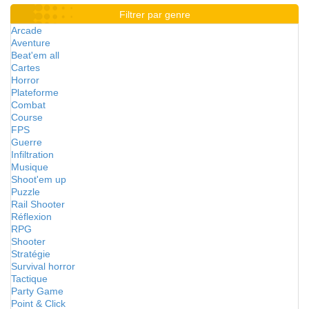
Filtrer par genre
Arcade
Aventure
Beat'em all
Cartes
Horror
Plateforme
Combat
Course
FPS
Guerre
Infiltration
Musique
Shoot'em up
Puzzle
Rail Shooter
Réflexion
RPG
Shooter
Stratégie
Survival horror
Tactique
Party Game
Point & Click