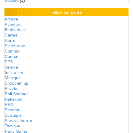
Société
(2)
Filtrer par genre
Arcade
Aventure
Beat'em all
Cartes
Horror
Plateforme
Combat
Course
FPS
Guerre
Infiltration
Musique
Shoot'em up
Puzzle
Rail Shooter
Réflexion
RPG
Shooter
Stratégie
Survival horror
Tactique
Party Game