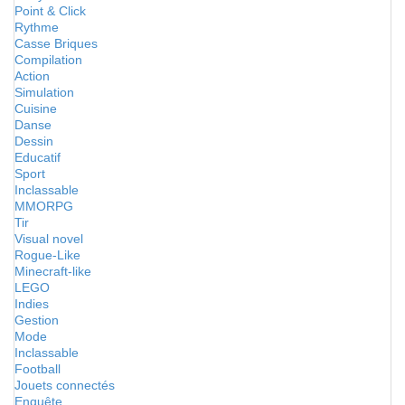
Point & Click
Rythme
Casse Briques
Compilation
Action
Simulation
Cuisine
Danse
Dessin
Educatif
Sport
Inclassable
MMORPG
Tir
Visual novel
Rogue-Like
Minecraft-like
LEGO
Indies
Gestion
Mode
Inclassable
Football
Jouets connectés
Enquête