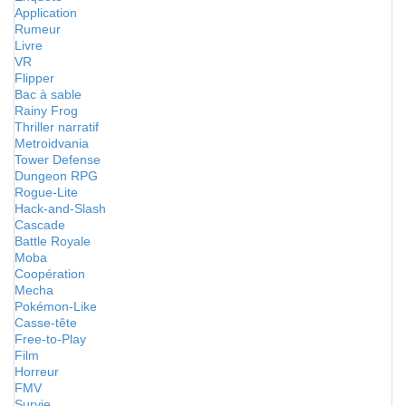
Application
Rumeur
Livre
VR
Flipper
Bac à sable
Rainy Frog
Thriller narratif
Metroidvania
Tower Defense
Dungeon RPG
Rogue-Lite
Hack-and-Slash
Cascade
Battle Royale
Moba
Coopération
Mecha
Pokémon-Like
Casse-tête
Free-to-Play
Film
Horreur
FMV
Survie