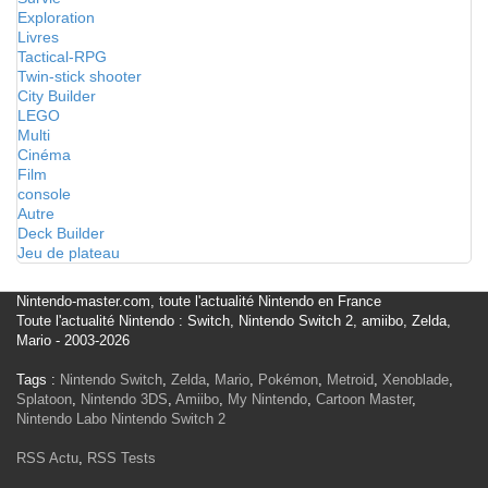
Exploration
Livres
Tactical-RPG
Twin-stick shooter
City Builder
LEGO
Multi
Cinéma
Film
console
Autre
Deck Builder
Jeu de plateau
Nintendo-master.com, toute l'actualité Nintendo en France
Toute l'actualité Nintendo : Switch, Nintendo Switch 2, amiibo, Zelda,
Mario - 2003-2026
Tags :
Nintendo Switch
,
Zelda
,
Mario
,
Pokémon
,
Metroid
,
Xenoblade
,
Splatoon
,
Nintendo 3DS
,
Amiibo
,
My Nintendo
,
Cartoon Master
,
Nintendo Labo
Nintendo Switch 2
RSS Actu
,
RSS Tests