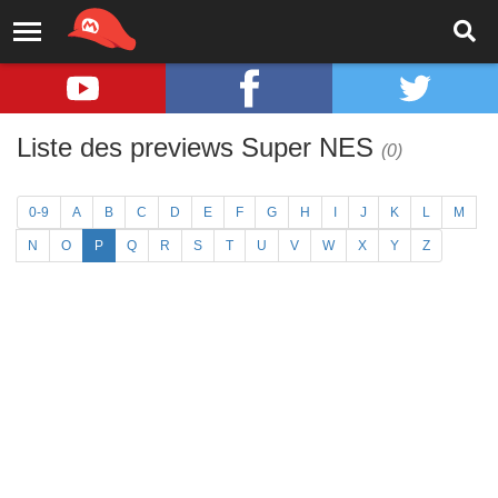
Liste des previews Super NES
(0)
0-9
A
B
C
D
E
F
G
H
I
J
K
L
M
N
O
P
Q
R
S
T
U
V
W
X
Y
Z