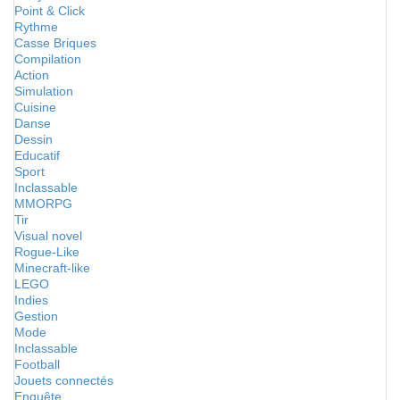
Point & Click
Rythme
Casse Briques
Compilation
Action
Simulation
Cuisine
Danse
Dessin
Educatif
Sport
Inclassable
MMORPG
Tir
Visual novel
Rogue-Like
Minecraft-like
LEGO
Indies
Gestion
Mode
Inclassable
Football
Jouets connectés
Enquête