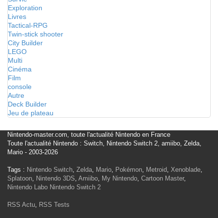
Exploration
Livres
Tactical-RPG
Twin-stick shooter
City Builder
LEGO
Multi
Cinéma
Film
console
Autre
Deck Builder
Jeu de plateau
Nintendo-master.com, toute l'actualité Nintendo en France
Toute l'actualité Nintendo : Switch, Nintendo Switch 2, amiibo, Zelda,
Mario - 2003-2026
Tags :
Nintendo Switch
,
Zelda
,
Mario
,
Pokémon
,
Metroid
,
Xenoblade
,
Splatoon
,
Nintendo 3DS
,
Amiibo
,
My Nintendo
,
Cartoon Master
,
Nintendo Labo
Nintendo Switch 2
RSS Actu
,
RSS Tests