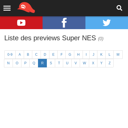
Liste des previews Super NES
(0)
0-9
A
B
C
D
E
F
G
H
I
J
K
L
M
N
O
P
Q
R
S
T
U
V
W
X
Y
Z