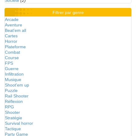
Société
(2)
Filtrer par genre
Arcade
Aventure
Beat'em all
Cartes
Horror
Plateforme
Combat
Course
FPS
Guerre
Infiltration
Musique
Shoot'em up
Puzzle
Rail Shooter
Réflexion
RPG
Shooter
Stratégie
Survival horror
Tactique
Party Game