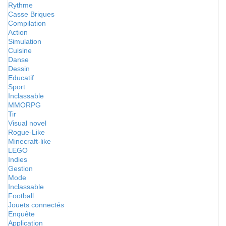
Rythme
Casse Briques
Compilation
Action
Simulation
Cuisine
Danse
Dessin
Educatif
Sport
Inclassable
MMORPG
Tir
Visual novel
Rogue-Like
Minecraft-like
LEGO
Indies
Gestion
Mode
Inclassable
Football
Jouets connectés
Enquête
Application