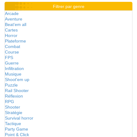
Filtrer par genre
Arcade
Aventure
Beat'em all
Cartes
Horror
Plateforme
Combat
Course
FPS
Guerre
Infiltration
Musique
Shoot'em up
Puzzle
Rail Shooter
Réflexion
RPG
Shooter
Stratégie
Survival horror
Tactique
Party Game
Point & Click