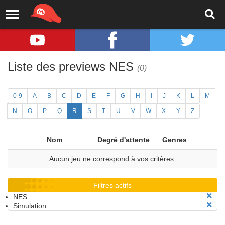
Liste des previews NES
(0)
0-9
A
B
C
D
E
F
G
H
I
J
K
L
M
N
O
P
Q
R
S
T
U
V
W
X
Y
Z
Nom
Degré d'attente
Genres
Aucun jeu ne correspond à vos critères.
Filtres actifs
NES
Simulation