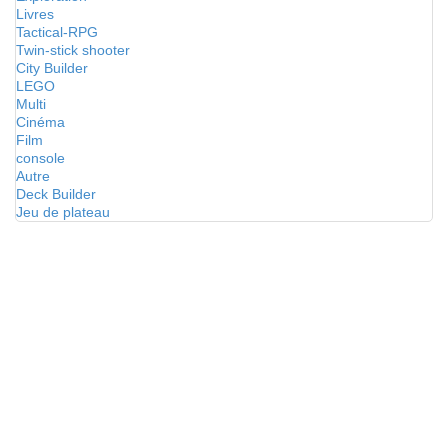
Livres
Tactical-RPG
Twin-stick shooter
City Builder
LEGO
Multi
Cinéma
Film
console
Autre
Deck Builder
Jeu de plateau