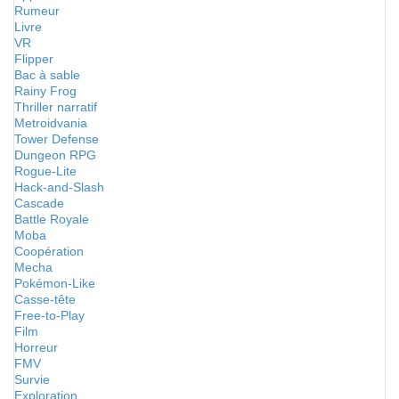
Rumeur
Livre
VR
Flipper
Bac à sable
Rainy Frog
Thriller narratif
Metroidvania
Tower Defense
Dungeon RPG
Rogue-Lite
Hack-and-Slash
Cascade
Battle Royale
Moba
Coopération
Mecha
Pokémon-Like
Casse-tête
Free-to-Play
Film
Horreur
FMV
Survie
Exploration