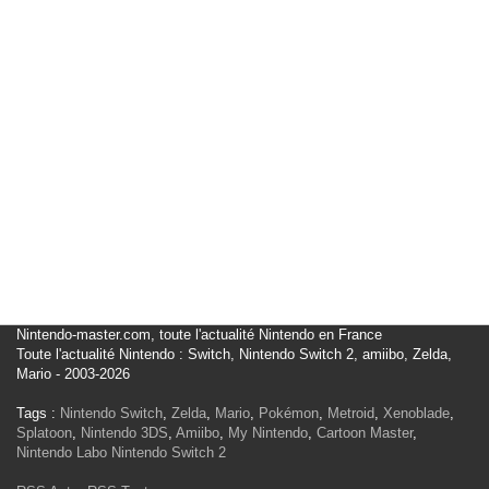
Nintendo-master.com, toute l'actualité Nintendo en France
Toute l'actualité Nintendo : Switch, Nintendo Switch 2, amiibo, Zelda,
Mario - 2003-2026
Tags :
Nintendo Switch
,
Zelda
,
Mario
,
Pokémon
,
Metroid
,
Xenoblade
,
Splatoon
,
Nintendo 3DS
,
Amiibo
,
My Nintendo
,
Cartoon Master
,
Nintendo Labo
Nintendo Switch 2