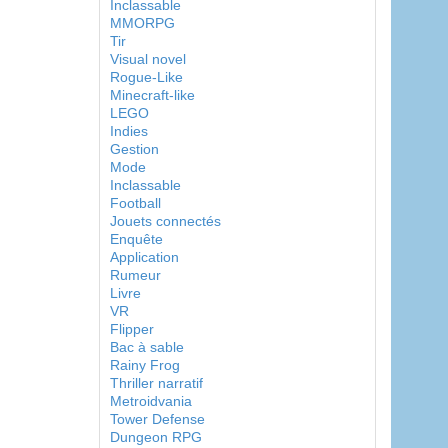
Inclassable
MMORPG
Tir
Visual novel
Rogue-Like
Minecraft-like
LEGO
Indies
Gestion
Mode
Inclassable
Football
Jouets connectés
Enquête
Application
Rumeur
Livre
VR
Flipper
Bac à sable
Rainy Frog
Thriller narratif
Metroidvania
Tower Defense
Dungeon RPG