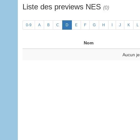
Liste des previews NES
(0)
0-9
A
B
C
D
E
F
G
H
I
J
K
L
Nom
Aucun je