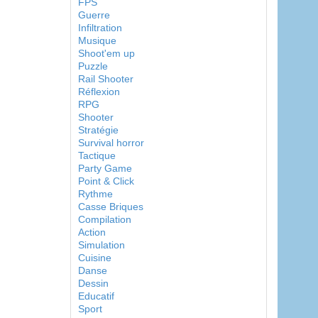
FPS
Guerre
Infiltration
Musique
Shoot'em up
Puzzle
Rail Shooter
Réflexion
RPG
Shooter
Stratégie
Survival horror
Tactique
Party Game
Point & Click
Rythme
Casse Briques
Compilation
Action
Simulation
Cuisine
Danse
Dessin
Educatif
Sport