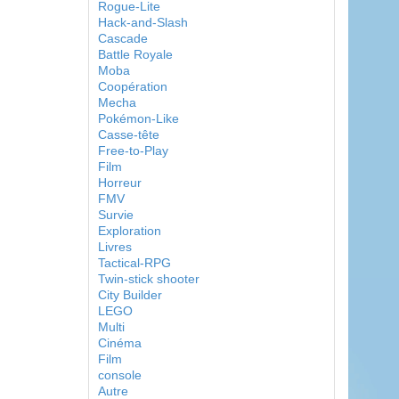
Rogue-Lite
Hack-and-Slash
Cascade
Battle Royale
Moba
Coopération
Mecha
Pokémon-Like
Casse-tête
Free-to-Play
Film
Horreur
FMV
Survie
Exploration
Livres
Tactical-RPG
Twin-stick shooter
City Builder
LEGO
Multi
Cinéma
Film
console
Autre