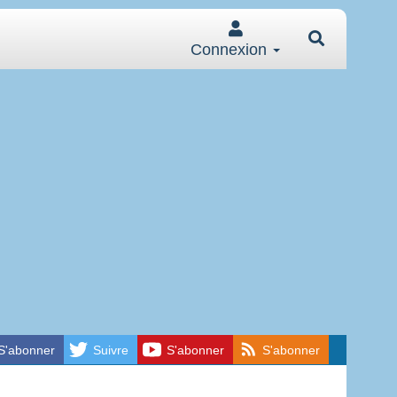
Connexion
S'abonner
Suivre
S'abonner
S'abonner