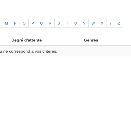
M
N
O
P
Q
R
S
T
U
V
W
X
Y
Z
Degré d'attente
Genres
u ne correspond à vos critères.