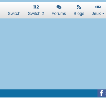
s
Switch
Switch 2
Forums
Blogs
Jeux