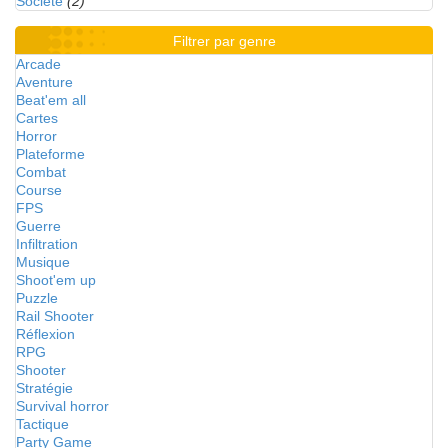
Société
(2)
Filtrer par genre
Arcade
Aventure
Beat'em all
Cartes
Horror
Plateforme
Combat
Course
FPS
Guerre
Infiltration
Musique
Shoot'em up
Puzzle
Rail Shooter
Réflexion
RPG
Shooter
Stratégie
Survival horror
Tactique
Party Game