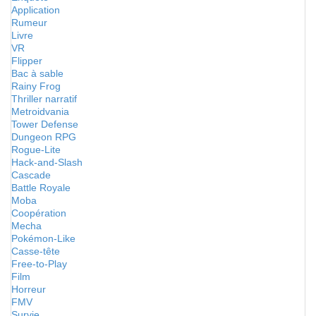
Application
Rumeur
Livre
VR
Flipper
Bac à sable
Rainy Frog
Thriller narratif
Metroidvania
Tower Defense
Dungeon RPG
Rogue-Lite
Hack-and-Slash
Cascade
Battle Royale
Moba
Coopération
Mecha
Pokémon-Like
Casse-tête
Free-to-Play
Film
Horreur
FMV
Survie