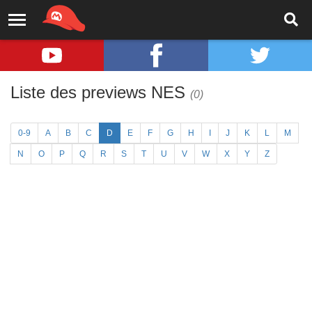
Liste des previews NES
(0)
0-9
A
B
C
D
E
F
G
H
I
J
K
L
M
N
O
P
Q
R
S
T
U
V
W
X
Y
Z