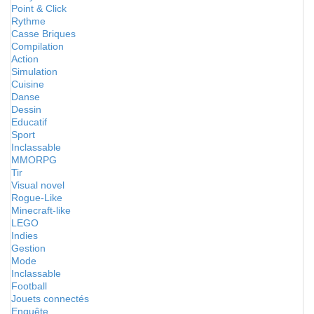
Point & Click
Rythme
Casse Briques
Compilation
Action
Simulation
Cuisine
Danse
Dessin
Educatif
Sport
Inclassable
MMORPG
Tir
Visual novel
Rogue-Like
Minecraft-like
LEGO
Indies
Gestion
Mode
Inclassable
Football
Jouets connectés
Enquête