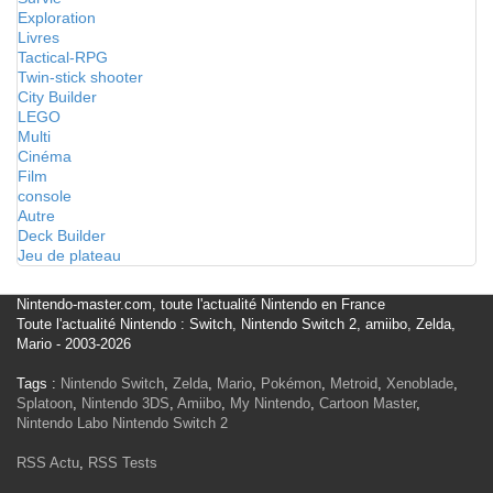
Exploration
Livres
Tactical-RPG
Twin-stick shooter
City Builder
LEGO
Multi
Cinéma
Film
console
Autre
Deck Builder
Jeu de plateau
Nintendo-master.com, toute l'actualité Nintendo en France
Toute l'actualité Nintendo : Switch, Nintendo Switch 2, amiibo, Zelda,
Mario - 2003-2026
Tags :
Nintendo Switch
,
Zelda
,
Mario
,
Pokémon
,
Metroid
,
Xenoblade
,
Splatoon
,
Nintendo 3DS
,
Amiibo
,
My Nintendo
,
Cartoon Master
,
Nintendo Labo
Nintendo Switch 2
RSS Actu
,
RSS Tests