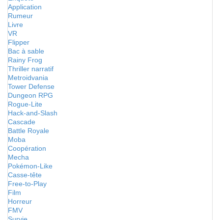
Application
Rumeur
Livre
VR
Flipper
Bac à sable
Rainy Frog
Thriller narratif
Metroidvania
Tower Defense
Dungeon RPG
Rogue-Lite
Hack-and-Slash
Cascade
Battle Royale
Moba
Coopération
Mecha
Pokémon-Like
Casse-tête
Free-to-Play
Film
Horreur
FMV
Survie