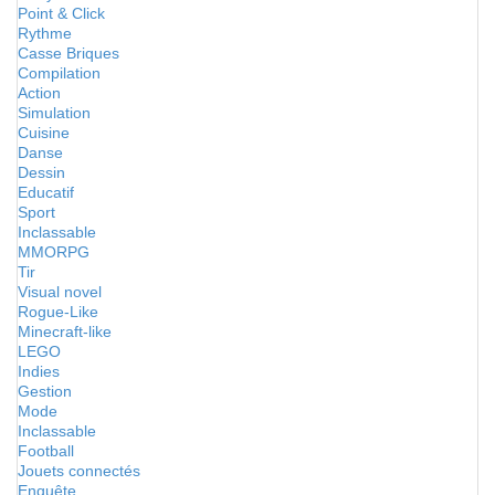
Point & Click
Rythme
Casse Briques
Compilation
Action
Simulation
Cuisine
Danse
Dessin
Educatif
Sport
Inclassable
MMORPG
Tir
Visual novel
Rogue-Like
Minecraft-like
LEGO
Indies
Gestion
Mode
Inclassable
Football
Jouets connectés
Enquête