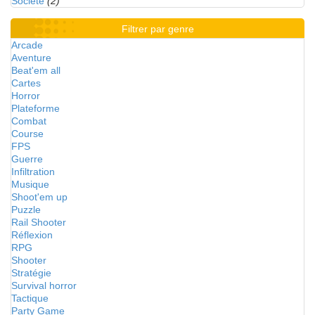
Société
(2)
Filtrer par genre
Arcade
Aventure
Beat'em all
Cartes
Horror
Plateforme
Combat
Course
FPS
Guerre
Infiltration
Musique
Shoot'em up
Puzzle
Rail Shooter
Réflexion
RPG
Shooter
Stratégie
Survival horror
Tactique
Party Game