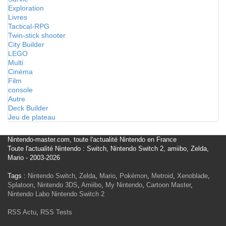
Exploration
Livres
Tactical-RPG
Twin-stick shooter
City Builder
LEGO
Multi
Cinéma
Film
console
Autre
Deck Builder
Jeu de plateau
Nintendo-master.com, toute l'actualité Nintendo en France
Toute l'actualité Nintendo : Switch, Nintendo Switch 2, amiibo, Zelda,
Mario - 2003-2026
Tags :
Nintendo Switch
,
Zelda
,
Mario
,
Pokémon
,
Metroid
,
Xenoblade
,
Splatoon
,
Nintendo 3DS
,
Amiibo
,
My Nintendo
,
Cartoon Master
,
Nintendo Labo
Nintendo Switch 2
RSS Actu
,
RSS Tests