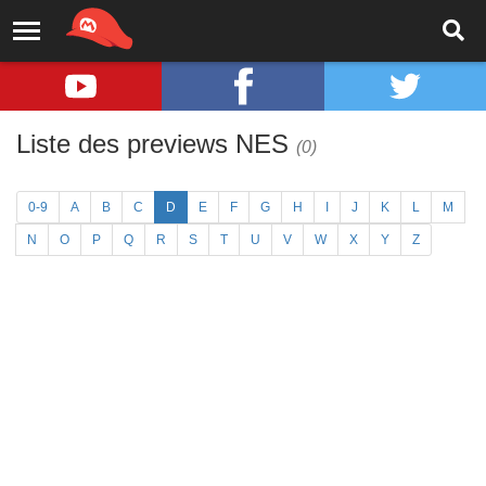
Liste des previews NES
(0)
0-9
A
B
C
D
E
F
G
H
I
J
K
L
M
N
O
P
Q
R
S
T
U
V
W
X
Y
Z