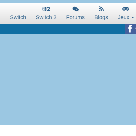
s
Switch
Switch 2
Forums
Blogs
Jeux