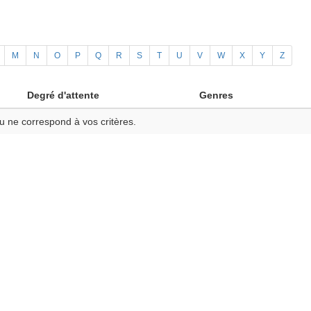
M
N
O
P
Q
R
S
T
U
V
W
X
Y
Z
Degré d'attente
Genres
u ne correspond à vos critères.