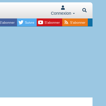
Connexion
S'abonner
Suivre
S'abonner
S'abonner