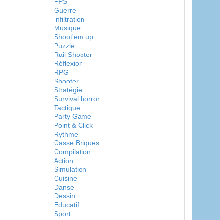
FPS
Guerre
Infiltration
Musique
Shoot'em up
Puzzle
Rail Shooter
Réflexion
RPG
Shooter
Stratégie
Survival horror
Tactique
Party Game
Point & Click
Rythme
Casse Briques
Compilation
Action
Simulation
Cuisine
Danse
Dessin
Educatif
Sport