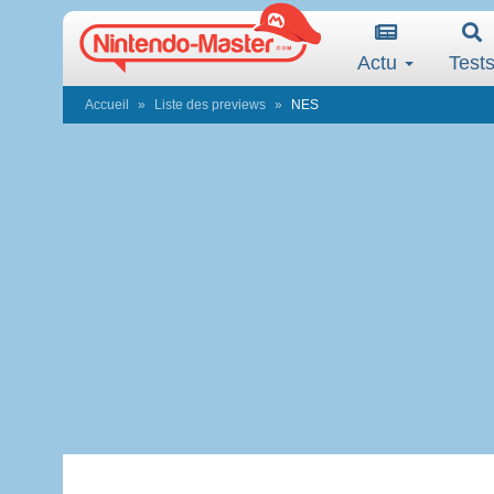
Actu
Test
Accueil
Liste des previews
NES