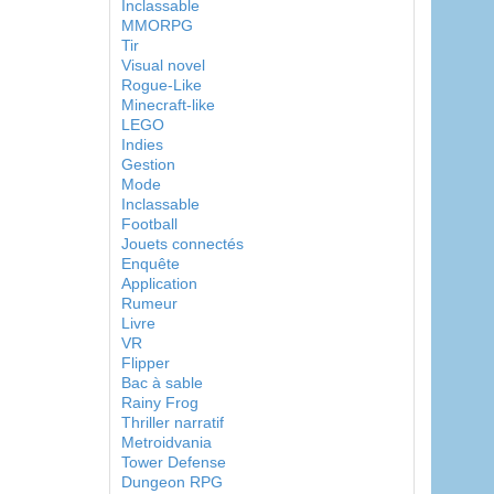
Inclassable
MMORPG
Tir
Visual novel
Rogue-Like
Minecraft-like
LEGO
Indies
Gestion
Mode
Inclassable
Football
Jouets connectés
Enquête
Application
Rumeur
Livre
VR
Flipper
Bac à sable
Rainy Frog
Thriller narratif
Metroidvania
Tower Defense
Dungeon RPG