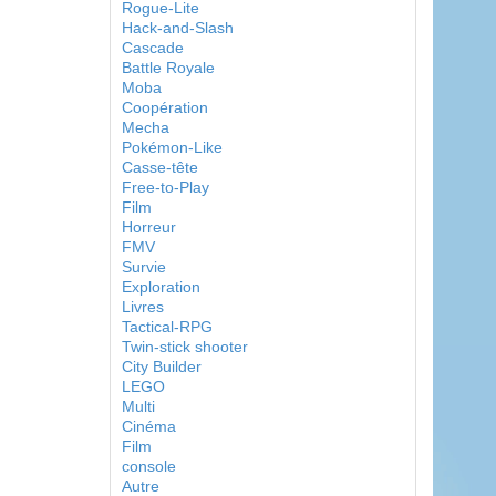
Rogue-Lite
Hack-and-Slash
Cascade
Battle Royale
Moba
Coopération
Mecha
Pokémon-Like
Casse-tête
Free-to-Play
Film
Horreur
FMV
Survie
Exploration
Livres
Tactical-RPG
Twin-stick shooter
City Builder
LEGO
Multi
Cinéma
Film
console
Autre