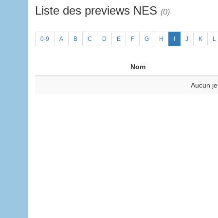
Liste des previews NES
(0)
0-9
A
B
C
D
E
F
G
H
I
J
K
L
Nom
Aucun je