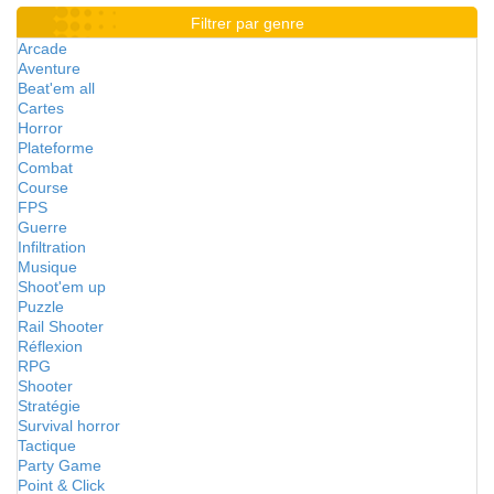
Filtrer par genre
Arcade
Aventure
Beat'em all
Cartes
Horror
Plateforme
Combat
Course
FPS
Guerre
Infiltration
Musique
Shoot'em up
Puzzle
Rail Shooter
Réflexion
RPG
Shooter
Stratégie
Survival horror
Tactique
Party Game
Point & Click