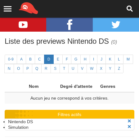
Liste des previews Nintendo DS
(0)
0-9
A
B
C
D
E
F
G
H
I
J
K
L
M
N
O
P
Q
R
S
T
U
V
W
X
Y
Z
Nom
Degré d'attente
Genres
Aucun jeu ne correspond à vos critères.
Filtres actifs
Nintendo DS
Simulation