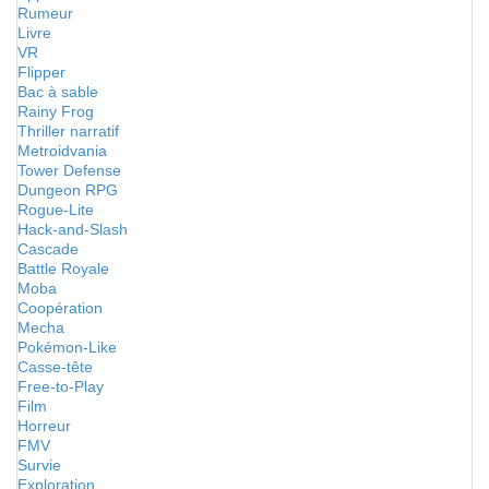
Rumeur
Livre
VR
Flipper
Bac à sable
Rainy Frog
Thriller narratif
Metroidvania
Tower Defense
Dungeon RPG
Rogue-Lite
Hack-and-Slash
Cascade
Battle Royale
Moba
Coopération
Mecha
Pokémon-Like
Casse-tête
Free-to-Play
Film
Horreur
FMV
Survie
Exploration