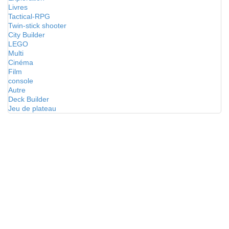
Livres
Tactical-RPG
Twin-stick shooter
City Builder
LEGO
Multi
Cinéma
Film
console
Autre
Deck Builder
Jeu de plateau