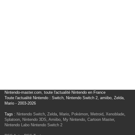
Nintendo-master.com, toute l'actualité Nintendo en France
Toute l'actualité Nintendo : Switch, Nintendo Switch 2, amiibo, Zelda,
Mario - 2003-2026
Tags :
Nintendo Switch
,
Zelda
,
Mario
,
Pokémon
,
Metroid
,
Xenoblade
,
Splatoon
,
Nintendo 3DS
,
Amiibo
,
My Nintendo
,
Cartoon Master
,
Nintendo Labo
Nintendo Switch 2