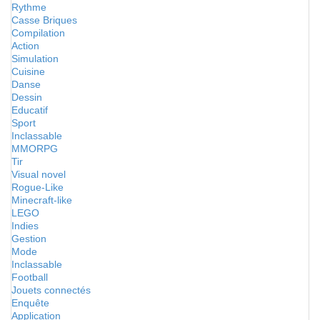
Rythme
Casse Briques
Compilation
Action
Simulation
Cuisine
Danse
Dessin
Educatif
Sport
Inclassable
MMORPG
Tir
Visual novel
Rogue-Like
Minecraft-like
LEGO
Indies
Gestion
Mode
Inclassable
Football
Jouets connectés
Enquête
Application