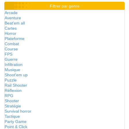
Filtrer par genre
Arcade
Aventure
Beat'em all
Cartes
Horror
Plateforme
Combat
Course
FPS
Guerre
Infiltration
Musique
Shoot'em up
Puzzle
Rail Shooter
Réflexion
RPG
Shooter
Stratégie
Survival horror
Tactique
Party Game
Point & Click