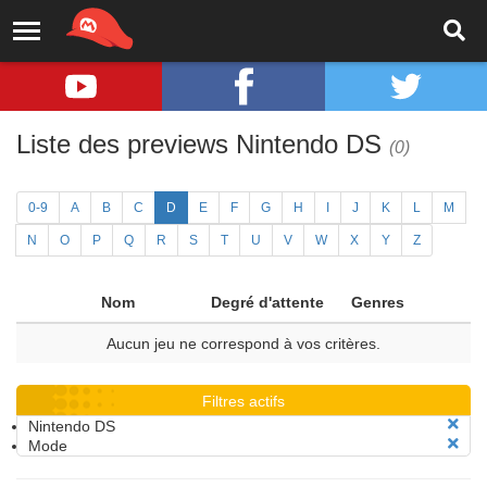
Liste des previews Nintendo DS
(0)
0-9
A
B
C
D
E
F
G
H
I
J
K
L
M
N
O
P
Q
R
S
T
U
V
W
X
Y
Z
Nom
Degré d'attente
Genres
Aucun jeu ne correspond à vos critères.
Filtres actifs
Nintendo DS
Mode