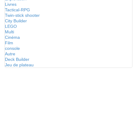
Livres
Tactical-RPG
Twin-stick shooter
City Builder
LEGO
Multi
Cinéma
Film
console
Autre
Deck Builder
Jeu de plateau