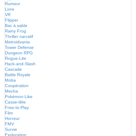
Rumeur
Livre
VR
Flipper
Bac à sable
Rainy Frog
Thriller narratif
Metroidvania
Tower Defense
Dungeon RPG
Rogue-Lite
Hack-and-Slash
Cascade
Battle Royale
Moba
Coopération
Mecha
Pokémon-Like
Casse-tête
Free-to-Play
Film
Horreur
FMV
Survie
Exploration