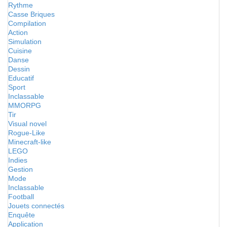
Rythme
Casse Briques
Compilation
Action
Simulation
Cuisine
Danse
Dessin
Educatif
Sport
Inclassable
MMORPG
Tir
Visual novel
Rogue-Like
Minecraft-like
LEGO
Indies
Gestion
Mode
Inclassable
Football
Jouets connectés
Enquête
Application