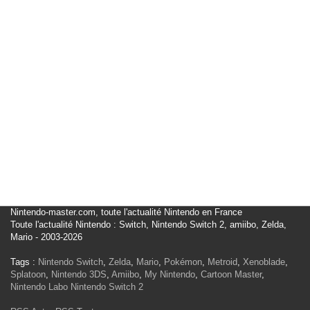
Nintendo-master.com, toute l'actualité Nintendo en France
Toute l'actualité Nintendo : Switch, Nintendo Switch 2, amiibo, Zelda,
Mario - 2003-2026
Tags :
Nintendo Switch
,
Zelda
,
Mario
,
Pokémon
,
Metroid
,
Xenoblade
,
Splatoon
,
Nintendo 3DS
,
Amiibo
,
My Nintendo
,
Cartoon Master
,
Nintendo Labo
Nintendo Switch 2