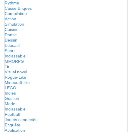
Rythme
Casse Briques
Compilation
Action
Simulation
Cuisine
Danse
Dessin
Educatif
Sport
Inclassable
MMORPG
Tir
Visual novel
Rogue-Like
Minecraft-like
LEGO
Indies
Gestion
Mode
Inclassable
Football
Jouets connectés
Enquête
Application