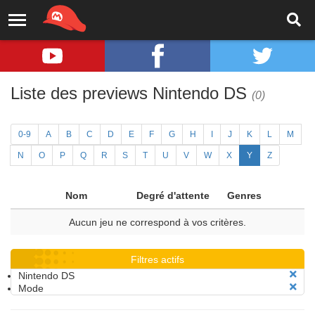
Liste des previews Nintendo DS
(0)
0-9
A
B
C
D
E
F
G
H
I
J
K
L
M
N
O
P
Q
R
S
T
U
V
W
X
Y
Z
Nom
Degré d'attente
Genres
Aucun jeu ne correspond à vos critères.
Filtres actifs
Nintendo DS
Mode