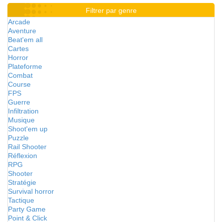
Filtrer par genre
Arcade
Aventure
Beat'em all
Cartes
Horror
Plateforme
Combat
Course
FPS
Guerre
Infiltration
Musique
Shoot'em up
Puzzle
Rail Shooter
Réflexion
RPG
Shooter
Stratégie
Survival horror
Tactique
Party Game
Point & Click