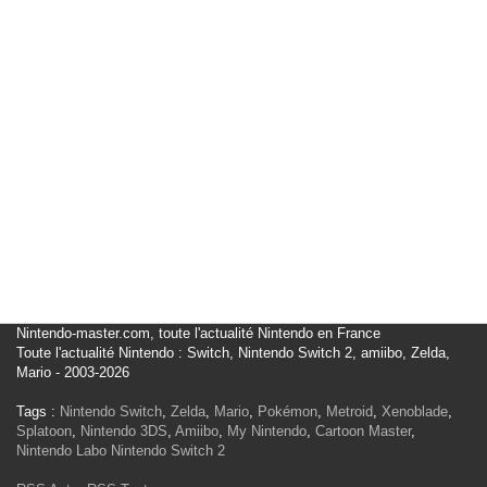
Nintendo-master.com, toute l'actualité Nintendo en France
Toute l'actualité Nintendo : Switch, Nintendo Switch 2, amiibo, Zelda,
Mario - 2003-2026
Tags :
Nintendo Switch
,
Zelda
,
Mario
,
Pokémon
,
Metroid
,
Xenoblade
,
Splatoon
,
Nintendo 3DS
,
Amiibo
,
My Nintendo
,
Cartoon Master
,
Nintendo Labo
Nintendo Switch 2