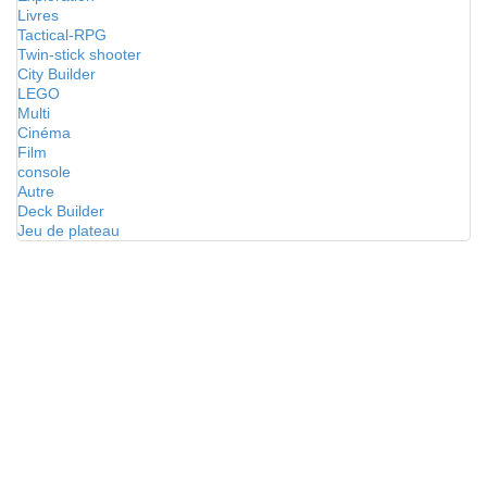
Livres
Tactical-RPG
Twin-stick shooter
City Builder
LEGO
Multi
Cinéma
Film
console
Autre
Deck Builder
Jeu de plateau