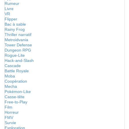
Rumeur
Livre
VR
Flipper
Bac à sable
Rainy Frog
Thriller narratif
Metroidvania
Tower Defense
Dungeon RPG
Rogue-Lite
Hack-and-Slash
Cascade
Battle Royale
Moba
Coopération
Mecha
Pokémon-Like
Casse-tête
Free-to-Play
Film
Horreur
FMV
Survie
Exploration