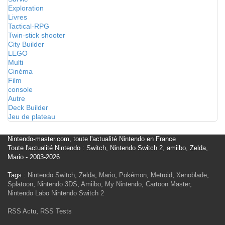
Exploration
Livres
Tactical-RPG
Twin-stick shooter
City Builder
LEGO
Multi
Cinéma
Film
console
Autre
Deck Builder
Jeu de plateau
Nintendo-master.com, toute l'actualité Nintendo en France
Toute l'actualité Nintendo : Switch, Nintendo Switch 2, amiibo, Zelda,
Mario - 2003-2026
Tags :
Nintendo Switch
,
Zelda
,
Mario
,
Pokémon
,
Metroid
,
Xenoblade
,
Splatoon
,
Nintendo 3DS
,
Amiibo
,
My Nintendo
,
Cartoon Master
,
Nintendo Labo
Nintendo Switch 2
RSS Actu
,
RSS Tests