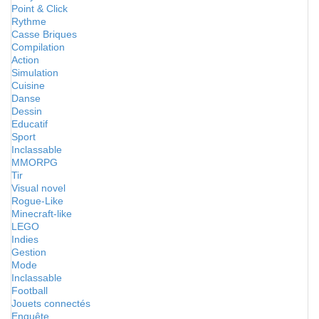
Point & Click
Rythme
Casse Briques
Compilation
Action
Simulation
Cuisine
Danse
Dessin
Educatif
Sport
Inclassable
MMORPG
Tir
Visual novel
Rogue-Like
Minecraft-like
LEGO
Indies
Gestion
Mode
Inclassable
Football
Jouets connectés
Enquête