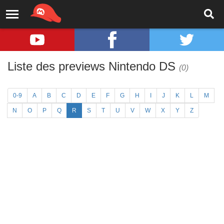
Liste des previews Nintendo DS
(0)
0-9
A
B
C
D
E
F
G
H
I
J
K
L
M
N
O
P
Q
R
S
T
U
V
W
X
Y
Z