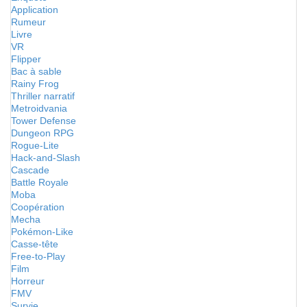
Application
Rumeur
Livre
VR
Flipper
Bac à sable
Rainy Frog
Thriller narratif
Metroidvania
Tower Defense
Dungeon RPG
Rogue-Lite
Hack-and-Slash
Cascade
Battle Royale
Moba
Coopération
Mecha
Pokémon-Like
Casse-tête
Free-to-Play
Film
Horreur
FMV
Survie