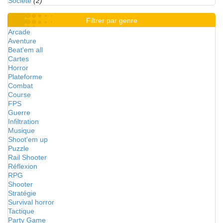
Société
(2)
Filtrer par genre
Arcade
Aventure
Beat'em all
Cartes
Horror
Plateforme
Combat
Course
FPS
Guerre
Infiltration
Musique
Shoot'em up
Puzzle
Rail Shooter
Réflexion
RPG
Shooter
Stratégie
Survival horror
Tactique
Party Game