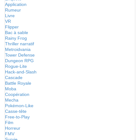
Application
Rumeur
Livre
VR
Flipper
Bac à sable
Rainy Frog
Thriller narratif
Metroidvania
Tower Defense
Dungeon RPG
Rogue-Lite
Hack-and-Slash
Cascade
Battle Royale
Moba
Coopération
Mecha
Pokémon-Like
Casse-tête
Free-to-Play
Film
Horreur
FMV
Survie