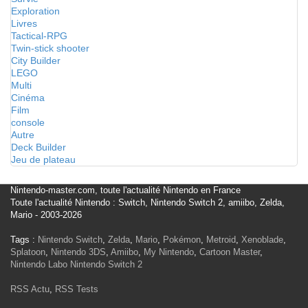
Exploration
Livres
Tactical-RPG
Twin-stick shooter
City Builder
LEGO
Multi
Cinéma
Film
console
Autre
Deck Builder
Jeu de plateau
Nintendo-master.com, toute l'actualité Nintendo en France
Toute l'actualité Nintendo : Switch, Nintendo Switch 2, amiibo, Zelda,
Mario - 2003-2026
Tags :
Nintendo Switch
,
Zelda
,
Mario
,
Pokémon
,
Metroid
,
Xenoblade
,
Splatoon
,
Nintendo 3DS
,
Amiibo
,
My Nintendo
,
Cartoon Master
,
Nintendo Labo
Nintendo Switch 2
RSS Actu
,
RSS Tests