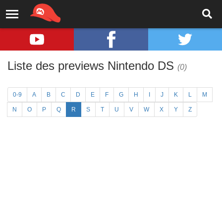
Liste des previews Nintendo DS
(0)
0-9
A
B
C
D
E
F
G
H
I
J
K
L
M
N
O
P
Q
R
S
T
U
V
W
X
Y
Z