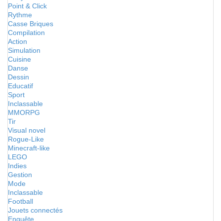
Point & Click
Rythme
Casse Briques
Compilation
Action
Simulation
Cuisine
Danse
Dessin
Educatif
Sport
Inclassable
MMORPG
Tir
Visual novel
Rogue-Like
Minecraft-like
LEGO
Indies
Gestion
Mode
Inclassable
Football
Jouets connectés
Enquête