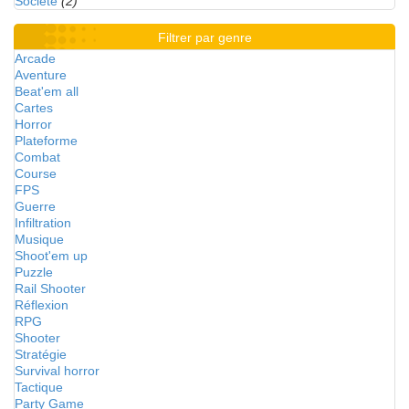
Société
(2)
Filtrer par genre
Arcade
Aventure
Beat'em all
Cartes
Horror
Plateforme
Combat
Course
FPS
Guerre
Infiltration
Musique
Shoot'em up
Puzzle
Rail Shooter
Réflexion
RPG
Shooter
Stratégie
Survival horror
Tactique
Party Game