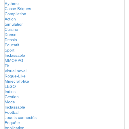
Rythme
Casse Briques
Compilation
Action
Simulation
Cuisine
Danse
Dessin
Educatif
Sport
Inclassable
MMORPG
Tir
Visual novel
Rogue-Like
Minecraft-like
LEGO
Indies
Gestion
Mode
Inclassable
Football
Jouets connectés
Enquête
Application