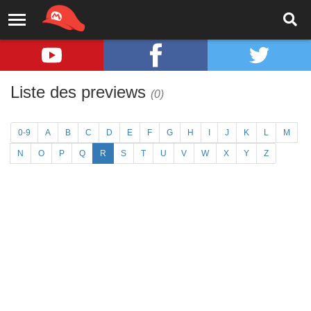
Liste des previews
(0)
0-9
A
B
C
D
E
F
G
H
I
J
K
L
M
N
O
P
Q
R
S
T
U
V
W
X
Y
Z