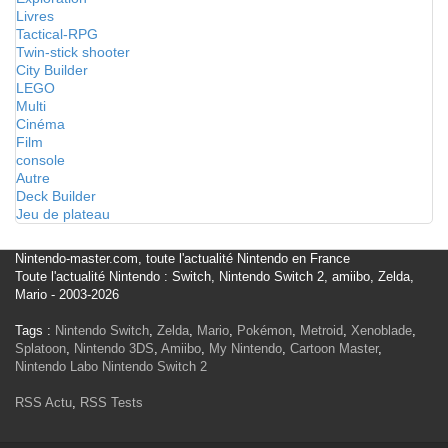
Livres
Tactical-RPG
Twin-stick shooter
City Builder
LEGO
Multi
Cinéma
Film
console
Autre
Deck Builder
Jeu de plateau
Nintendo-master.com, toute l'actualité Nintendo en France
Toute l'actualité Nintendo : Switch, Nintendo Switch 2, amiibo, Zelda,
Mario - 2003-2026
Tags :
Nintendo Switch
,
Zelda
,
Mario
,
Pokémon
,
Metroid
,
Xenoblade
,
Splatoon
,
Nintendo 3DS
,
Amiibo
,
My Nintendo
,
Cartoon Master
,
Nintendo Labo
Nintendo Switch 2
RSS Actu
,
RSS Tests