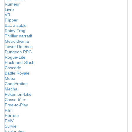
Rumeur
Livre
VR
Flipper
Bac à sable
Rainy Frog
Thriller narratif
Metroidvania
Tower Defense
Dungeon RPG
Rogue-Lite
Hack-and-Slash
Cascade
Battle Royale
Moba
Coopération
Mecha
Pokémon-Like
Casse-tête
Free-to-Play
Film
Horreur
FMV
Survie
Exploration