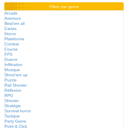
Filtrer par genre
Arcade
Aventure
Beat'em all
Cartes
Horror
Plateforme
Combat
Course
FPS
Guerre
Infiltration
Musique
Shoot'em up
Puzzle
Rail Shooter
Réflexion
RPG
Shooter
Stratégie
Survival horror
Tactique
Party Game
Point & Click