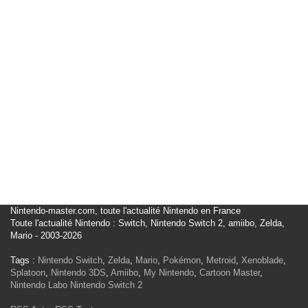
Nintendo-master.com, toute l'actualité Nintendo en France
Toute l'actualité Nintendo : Switch, Nintendo Switch 2, amiibo, Zelda,
Mario - 2003-2026
Tags :
Nintendo Switch
,
Zelda
,
Mario
,
Pokémon
,
Metroid
,
Xenoblade
,
Splatoon
,
Nintendo 3DS
,
Amiibo
,
My Nintendo
,
Cartoon Master
,
Nintendo Labo
Nintendo Switch 2