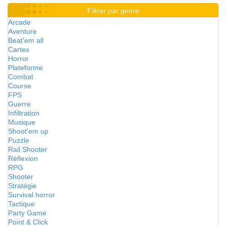
Filtrer par genre
Arcade
Aventure
Beat'em all
Cartes
Horror
Plateforme
Combat
Course
FPS
Guerre
Infiltration
Musique
Shoot'em up
Puzzle
Rail Shooter
Réflexion
RPG
Shooter
Stratégie
Survival horror
Tactique
Party Game
Point & Click