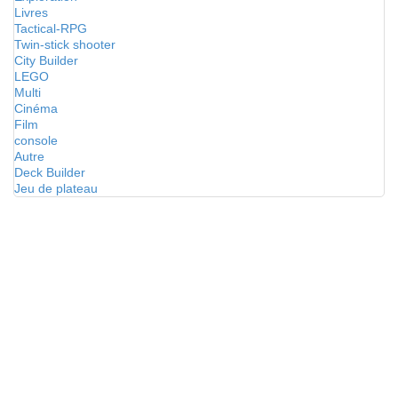
Livres
Tactical-RPG
Twin-stick shooter
City Builder
LEGO
Multi
Cinéma
Film
console
Autre
Deck Builder
Jeu de plateau