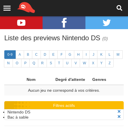
Liste des previews Nintendo DS
(0)
0-9
A
B
C
D
E
F
G
H
I
J
K
L
M
N
O
P
Q
R
S
T
U
V
W
X
Y
Z
Nom
Degré d'attente
Genres
Aucun jeu ne correspond à vos critères.
Filtres actifs
Nintendo DS
Bac à sable