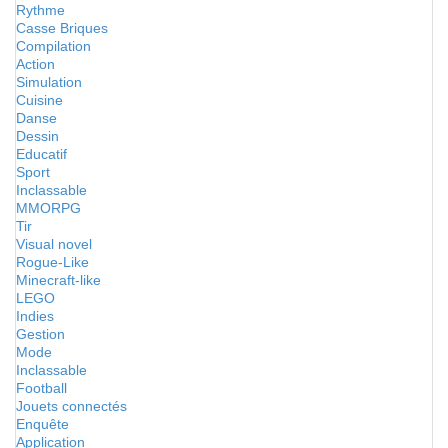
Rythme
Casse Briques
Compilation
Action
Simulation
Cuisine
Danse
Dessin
Educatif
Sport
Inclassable
MMORPG
Tir
Visual novel
Rogue-Like
Minecraft-like
LEGO
Indies
Gestion
Mode
Inclassable
Football
Jouets connectés
Enquête
Application