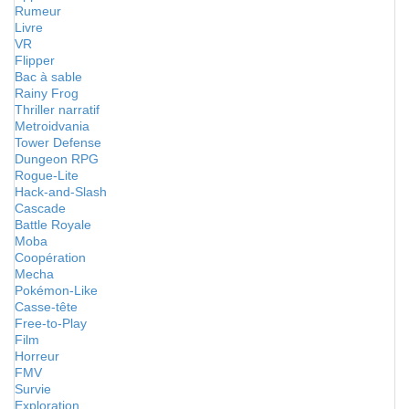
Rumeur
Livre
VR
Flipper
Bac à sable
Rainy Frog
Thriller narratif
Metroidvania
Tower Defense
Dungeon RPG
Rogue-Lite
Hack-and-Slash
Cascade
Battle Royale
Moba
Coopération
Mecha
Pokémon-Like
Casse-tête
Free-to-Play
Film
Horreur
FMV
Survie
Exploration