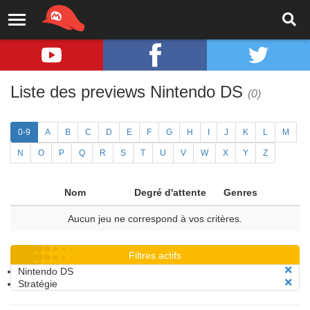
Liste des previews Nintendo DS
(0)
0-9
A
B
C
D
E
F
G
H
I
J
K
L
M
N
O
P
Q
R
S
T
U
V
W
X
Y
Z
Nom
Degré d'attente
Genres
Aucun jeu ne correspond à vos critères.
Filtres actifs
Nintendo DS
Stratégie