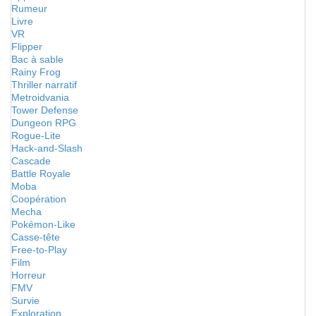
Rumeur
Livre
VR
Flipper
Bac à sable
Rainy Frog
Thriller narratif
Metroidvania
Tower Defense
Dungeon RPG
Rogue-Lite
Hack-and-Slash
Cascade
Battle Royale
Moba
Coopération
Mecha
Pokémon-Like
Casse-tête
Free-to-Play
Film
Horreur
FMV
Survie
Exploration