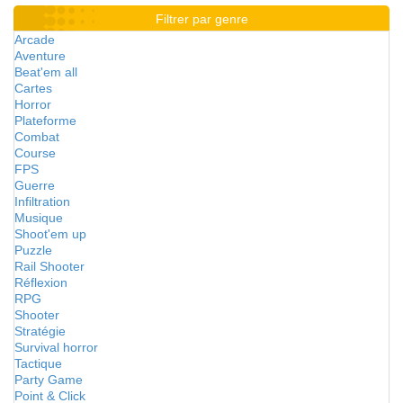
Filtrer par genre
Arcade
Aventure
Beat'em all
Cartes
Horror
Plateforme
Combat
Course
FPS
Guerre
Infiltration
Musique
Shoot'em up
Puzzle
Rail Shooter
Réflexion
RPG
Shooter
Stratégie
Survival horror
Tactique
Party Game
Point & Click