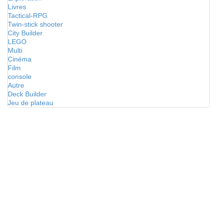
Livres
Tactical-RPG
Twin-stick shooter
City Builder
LEGO
Multi
Cinéma
Film
console
Autre
Deck Builder
Jeu de plateau