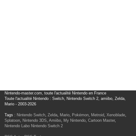
Nintendo-master.com, toute l'actualité Nintendo en France
Toute l'actualité Nintendo : Switch, Nintendo Switch 2, amiibo, Zelda,
Mario - 2003-2026
Tags :
Nintendo Switch
,
Zelda
,
Mario
,
Pokémon
,
Metroid
,
Xenoblade
,
Splatoon
,
Nintendo 3DS
,
Amiibo
,
My Nintendo
,
Cartoon Master
,
Nintendo Labo
Nintendo Switch 2