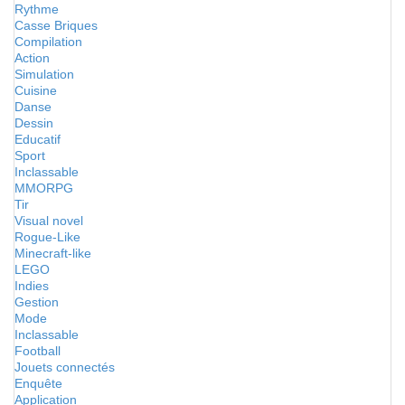
Rythme
Casse Briques
Compilation
Action
Simulation
Cuisine
Danse
Dessin
Educatif
Sport
Inclassable
MMORPG
Tir
Visual novel
Rogue-Like
Minecraft-like
LEGO
Indies
Gestion
Mode
Inclassable
Football
Jouets connectés
Enquête
Application