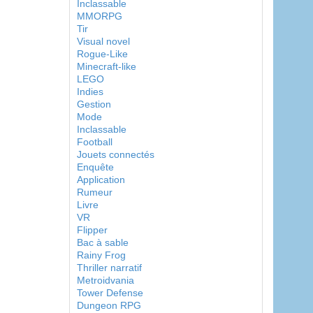
Inclassable
MMORPG
Tir
Visual novel
Rogue-Like
Minecraft-like
LEGO
Indies
Gestion
Mode
Inclassable
Football
Jouets connectés
Enquête
Application
Rumeur
Livre
VR
Flipper
Bac à sable
Rainy Frog
Thriller narratif
Metroidvania
Tower Defense
Dungeon RPG