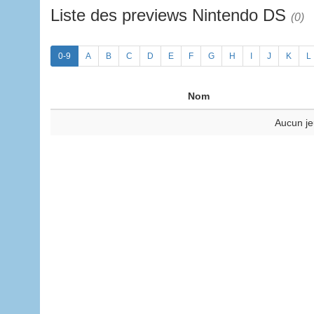
Liste des previews Nintendo DS
(0)
0-9
A
B
C
D
E
F
G
H
I
J
K
L
Nom
Aucun je