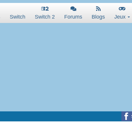
s
Switch
Switch 2
Forums
Blogs
Jeux