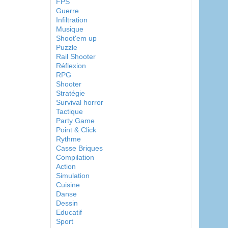
FPS
Guerre
Infiltration
Musique
Shoot'em up
Puzzle
Rail Shooter
Réflexion
RPG
Shooter
Stratégie
Survival horror
Tactique
Party Game
Point & Click
Rythme
Casse Briques
Compilation
Action
Simulation
Cuisine
Danse
Dessin
Educatif
Sport