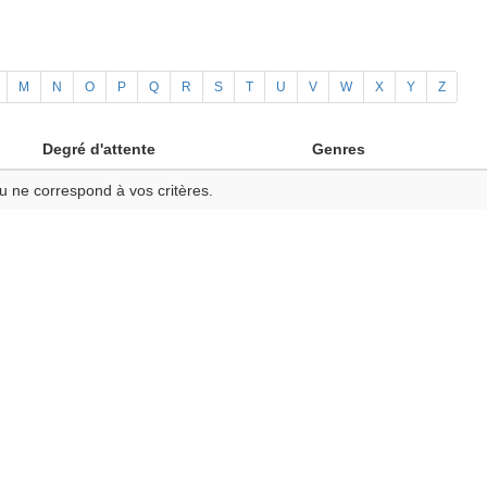
M
N
O
P
Q
R
S
T
U
V
W
X
Y
Z
Degré d'attente
Genres
u ne correspond à vos critères.