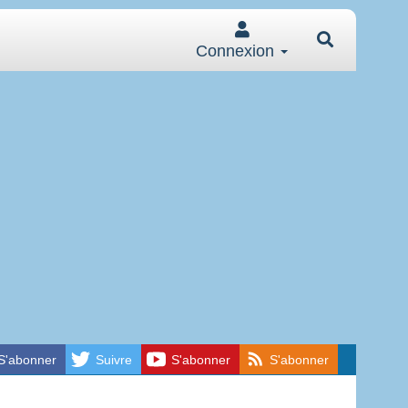
Connexion
S'abonner
Suivre
S'abonner
S'abonner