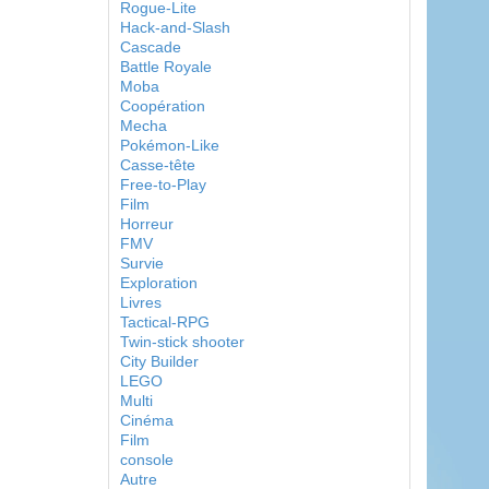
Rogue-Lite
Hack-and-Slash
Cascade
Battle Royale
Moba
Coopération
Mecha
Pokémon-Like
Casse-tête
Free-to-Play
Film
Horreur
FMV
Survie
Exploration
Livres
Tactical-RPG
Twin-stick shooter
City Builder
LEGO
Multi
Cinéma
Film
console
Autre