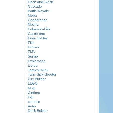
Hack-and-Slash
Cascade
Battle Royale
Moba
Coopération
Mecha
Pokémon-Like
Casse-tête
Free-to-Play
Film
Horreur
FMV
Survie
Exploration
Livres
Tactical-RPG
Twin-stick shooter
City Builder
LEGO
Multi
Cinéma
Film
console
Autre
Deck Builder