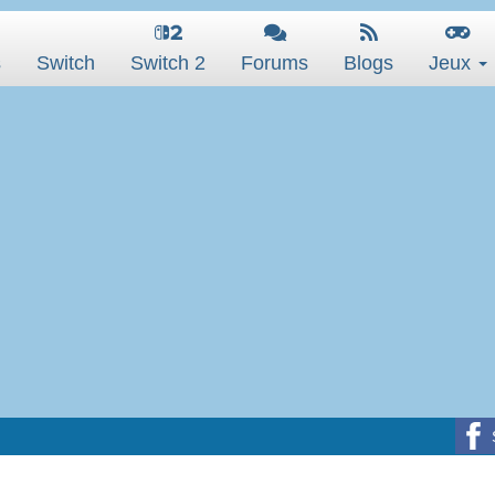
s
Switch
Switch 2
Forums
Blogs
Jeux