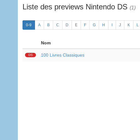
Liste des previews Nintendo DS
(1)
0-9
A
B
C
D
E
F
G
H
I
J
K
L
Nom
100 Livres Classiques
DS