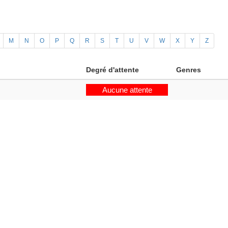
M
N
O
P
Q
R
S
T
U
V
W
X
Y
Z
Degré d'attente
Genres
Aucune attente