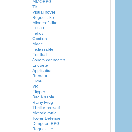
MMORPG
Tir
Visual novel
Rogue-Like
Minecraft-like
LEGO
Indies
Gestion
Mode
Inclassable
Football
Jouets connectés
Enquête
Application
Rumeur
Livre
VR
Flipper
Bac à sable
Rainy Frog
Thriller narratif
Metroidvania
Tower Defense
Dungeon RPG
Rogue-Lite