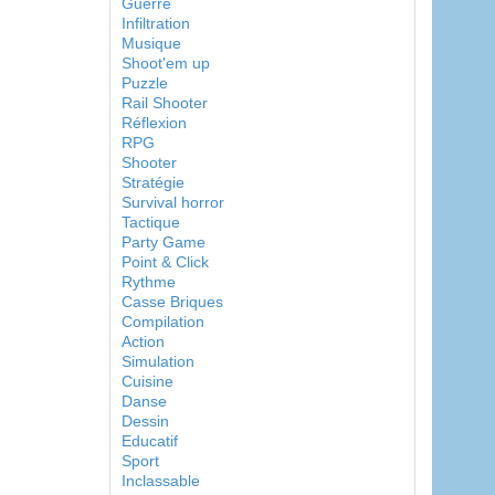
Guerre
Infiltration
Musique
Shoot'em up
Puzzle
Rail Shooter
Réflexion
RPG
Shooter
Stratégie
Survival horror
Tactique
Party Game
Point & Click
Rythme
Casse Briques
Compilation
Action
Simulation
Cuisine
Danse
Dessin
Educatif
Sport
Inclassable