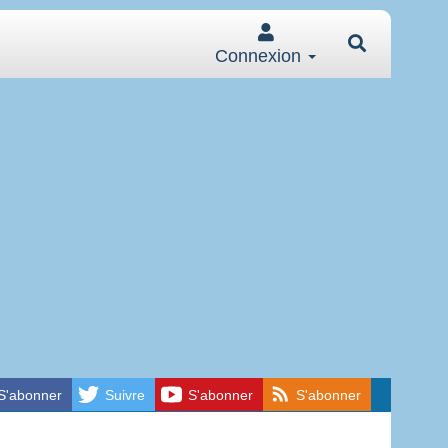
Connexion
S'abonner
Suivre
S'abonner
S'abonner