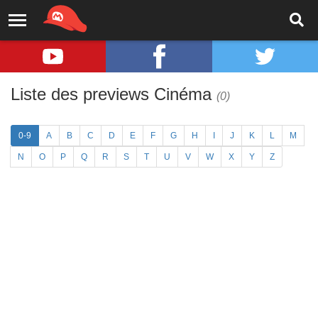
Liste des previews Cinéma
(0)
0-9
A
B
C
D
E
F
G
H
I
J
K
L
M
N
O
P
Q
R
S
T
U
V
W
X
Y
Z