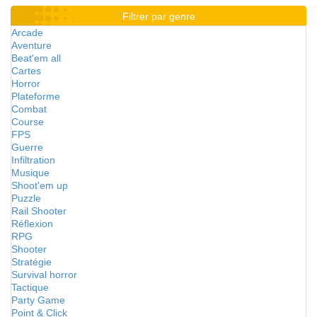
Filtrer par genre
Arcade
Aventure
Beat'em all
Cartes
Horror
Plateforme
Combat
Course
FPS
Guerre
Infiltration
Musique
Shoot'em up
Puzzle
Rail Shooter
Réflexion
RPG
Shooter
Stratégie
Survival horror
Tactique
Party Game
Point & Click