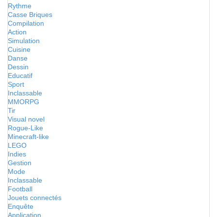
Rythme
Casse Briques
Compilation
Action
Simulation
Cuisine
Danse
Dessin
Educatif
Sport
Inclassable
MMORPG
Tir
Visual novel
Rogue-Like
Minecraft-like
LEGO
Indies
Gestion
Mode
Inclassable
Football
Jouets connectés
Enquête
Application