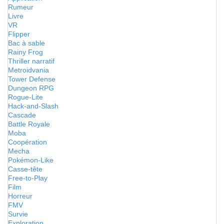
Rumeur
Livre
VR
Flipper
Bac à sable
Rainy Frog
Thriller narratif
Metroidvania
Tower Defense
Dungeon RPG
Rogue-Lite
Hack-and-Slash
Cascade
Battle Royale
Moba
Coopération
Mecha
Pokémon-Like
Casse-tête
Free-to-Play
Film
Horreur
FMV
Survie
Exploration