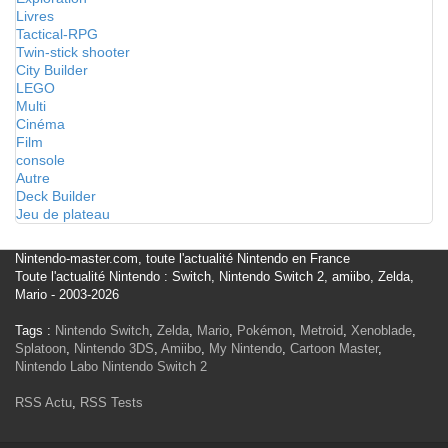
Livres
Tactical-RPG
Twin-stick shooter
City Builder
LEGO
Multi
Cinéma
Film
console
Autre
Deck Builder
Jeu de plateau
Nintendo-master.com, toute l'actualité Nintendo en France
Toute l'actualité Nintendo : Switch, Nintendo Switch 2, amiibo, Zelda,
Mario - 2003-2026
Tags :
Nintendo Switch
,
Zelda
,
Mario
,
Pokémon
,
Metroid
,
Xenoblade
,
Splatoon
,
Nintendo 3DS
,
Amiibo
,
My Nintendo
,
Cartoon Master
,
Nintendo Labo
Nintendo Switch 2
RSS Actu
,
RSS Tests