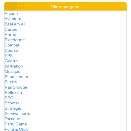
Filtrer par genre
Arcade
Aventure
Beat'em all
Cartes
Horror
Plateforme
Combat
Course
FPS
Guerre
Infiltration
Musique
Shoot'em up
Puzzle
Rail Shooter
Réflexion
RPG
Shooter
Stratégie
Survival horror
Tactique
Party Game
Point & Click