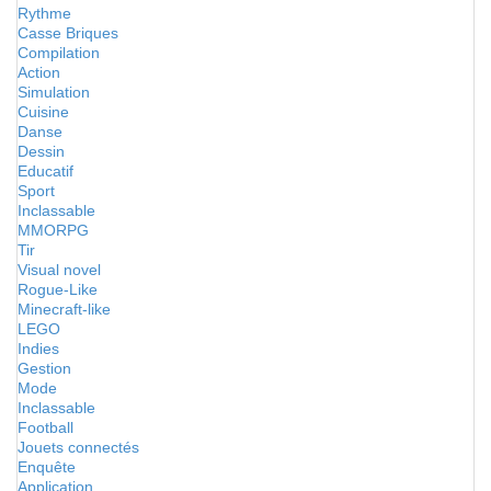
Rythme
Casse Briques
Compilation
Action
Simulation
Cuisine
Danse
Dessin
Educatif
Sport
Inclassable
MMORPG
Tir
Visual novel
Rogue-Like
Minecraft-like
LEGO
Indies
Gestion
Mode
Inclassable
Football
Jouets connectés
Enquête
Application