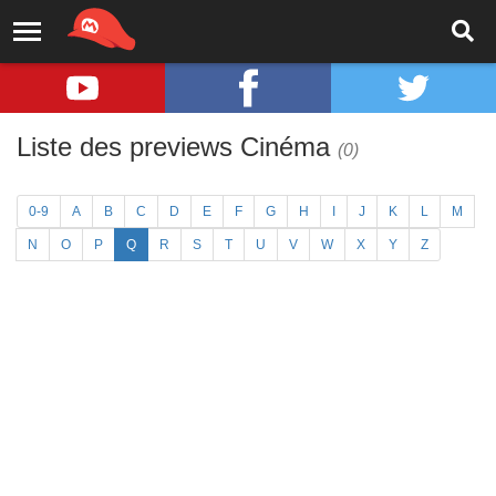
Liste des previews Cinéma
(0)
0-9
A
B
C
D
E
F
G
H
I
J
K
L
M
N
O
P
Q
R
S
T
U
V
W
X
Y
Z