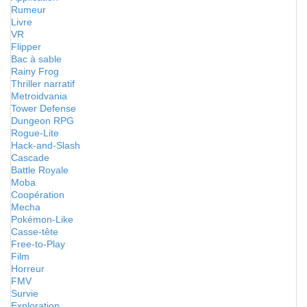
Rumeur
Livre
VR
Flipper
Bac à sable
Rainy Frog
Thriller narratif
Metroidvania
Tower Defense
Dungeon RPG
Rogue-Lite
Hack-and-Slash
Cascade
Battle Royale
Moba
Coopération
Mecha
Pokémon-Like
Casse-tête
Free-to-Play
Film
Horreur
FMV
Survie
Exploration