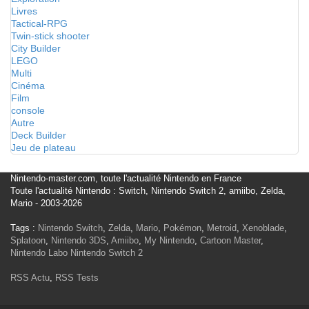
Livres
Tactical-RPG
Twin-stick shooter
City Builder
LEGO
Multi
Cinéma
Film
console
Autre
Deck Builder
Jeu de plateau
Nintendo-master.com, toute l'actualité Nintendo en France
Toute l'actualité Nintendo : Switch, Nintendo Switch 2, amiibo, Zelda,
Mario - 2003-2026
Tags :
Nintendo Switch
,
Zelda
,
Mario
,
Pokémon
,
Metroid
,
Xenoblade
,
Splatoon
,
Nintendo 3DS
,
Amiibo
,
My Nintendo
,
Cartoon Master
,
Nintendo Labo
Nintendo Switch 2
RSS Actu
,
RSS Tests