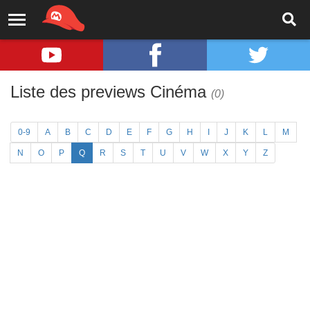
Liste des previews Cinéma
(0)
0-9
A
B
C
D
E
F
G
H
I
J
K
L
M
N
O
P
Q
R
S
T
U
V
W
X
Y
Z