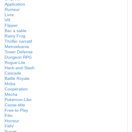
Application
Rumeur
Livre
VR
Flipper
Bac à sable
Rainy Frog
Thriller narratif
Metroidvania
Tower Defense
Dungeon RPG
Rogue-Lite
Hack-and-Slash
Cascade
Battle Royale
Moba
Coopération
Mecha
Pokémon-Like
Casse-tête
Free-to-Play
Film
Horreur
FMV
Survie