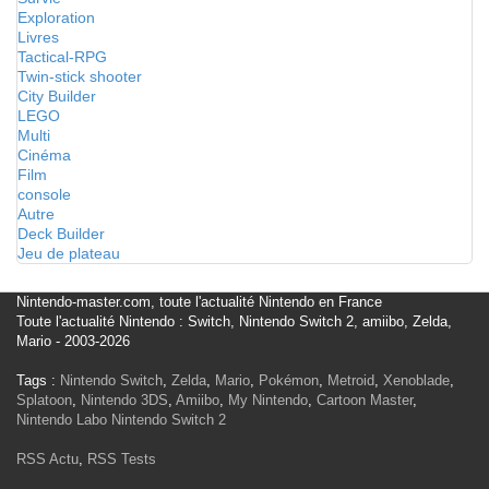
Exploration
Livres
Tactical-RPG
Twin-stick shooter
City Builder
LEGO
Multi
Cinéma
Film
console
Autre
Deck Builder
Jeu de plateau
Nintendo-master.com, toute l'actualité Nintendo en France
Toute l'actualité Nintendo : Switch, Nintendo Switch 2, amiibo, Zelda,
Mario - 2003-2026
Tags :
Nintendo Switch
,
Zelda
,
Mario
,
Pokémon
,
Metroid
,
Xenoblade
,
Splatoon
,
Nintendo 3DS
,
Amiibo
,
My Nintendo
,
Cartoon Master
,
Nintendo Labo
Nintendo Switch 2
RSS Actu
,
RSS Tests