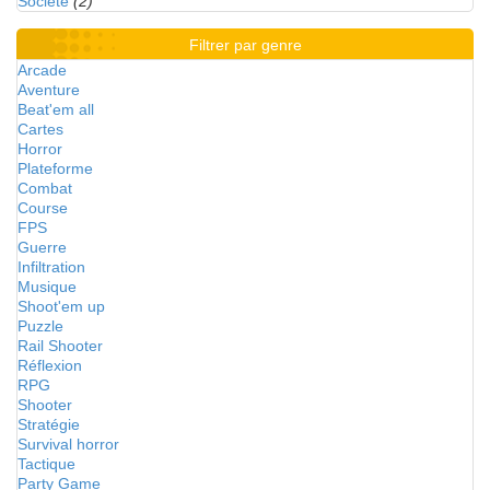
Société
(2)
Filtrer par genre
Arcade
Aventure
Beat'em all
Cartes
Horror
Plateforme
Combat
Course
FPS
Guerre
Infiltration
Musique
Shoot'em up
Puzzle
Rail Shooter
Réflexion
RPG
Shooter
Stratégie
Survival horror
Tactique
Party Game