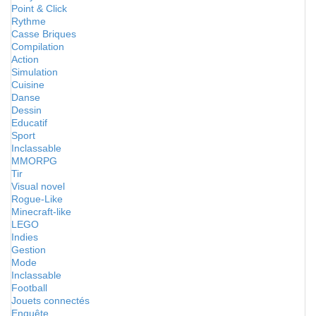
Point & Click
Rythme
Casse Briques
Compilation
Action
Simulation
Cuisine
Danse
Dessin
Educatif
Sport
Inclassable
MMORPG
Tir
Visual novel
Rogue-Like
Minecraft-like
LEGO
Indies
Gestion
Mode
Inclassable
Football
Jouets connectés
Enquête