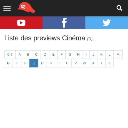
Liste des previews Cinéma
(0)
0-9
A
B
C
D
E
F
G
H
I
J
K
L
M
N
O
P
Q
R
S
T
U
V
W
X
Y
Z