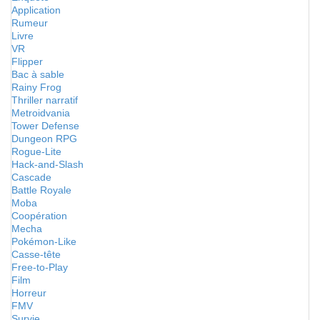
Application
Rumeur
Livre
VR
Flipper
Bac à sable
Rainy Frog
Thriller narratif
Metroidvania
Tower Defense
Dungeon RPG
Rogue-Lite
Hack-and-Slash
Cascade
Battle Royale
Moba
Coopération
Mecha
Pokémon-Like
Casse-tête
Free-to-Play
Film
Horreur
FMV
Survie