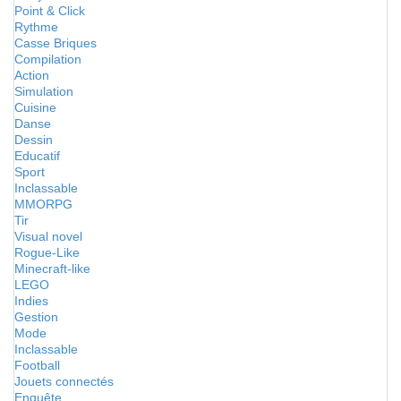
Point & Click
Rythme
Casse Briques
Compilation
Action
Simulation
Cuisine
Danse
Dessin
Educatif
Sport
Inclassable
MMORPG
Tir
Visual novel
Rogue-Like
Minecraft-like
LEGO
Indies
Gestion
Mode
Inclassable
Football
Jouets connectés
Enquête