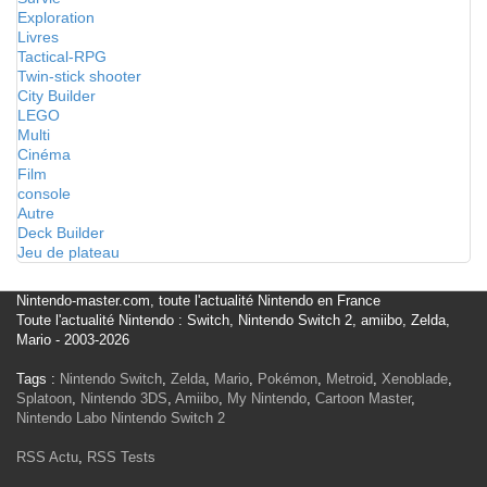
Exploration
Livres
Tactical-RPG
Twin-stick shooter
City Builder
LEGO
Multi
Cinéma
Film
console
Autre
Deck Builder
Jeu de plateau
Nintendo-master.com, toute l'actualité Nintendo en France
Toute l'actualité Nintendo : Switch, Nintendo Switch 2, amiibo, Zelda,
Mario - 2003-2026
Tags :
Nintendo Switch
,
Zelda
,
Mario
,
Pokémon
,
Metroid
,
Xenoblade
,
Splatoon
,
Nintendo 3DS
,
Amiibo
,
My Nintendo
,
Cartoon Master
,
Nintendo Labo
Nintendo Switch 2
RSS Actu
,
RSS Tests