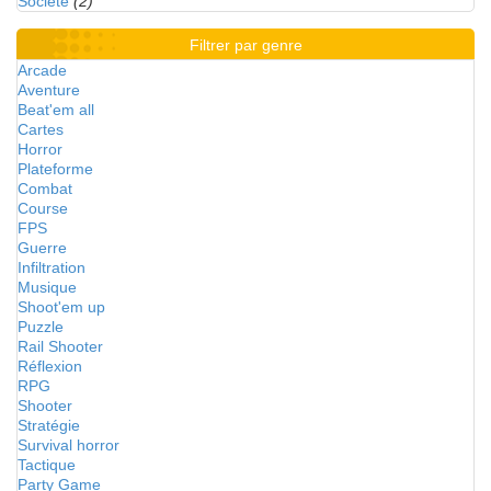
Société
(2)
Filtrer par genre
Arcade
Aventure
Beat'em all
Cartes
Horror
Plateforme
Combat
Course
FPS
Guerre
Infiltration
Musique
Shoot'em up
Puzzle
Rail Shooter
Réflexion
RPG
Shooter
Stratégie
Survival horror
Tactique
Party Game