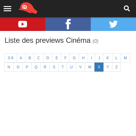
Liste des previews Cinéma
(0)
0-9
A
B
C
D
E
F
G
H
I
J
K
L
M
N
O
P
Q
R
S
T
U
V
W
X
Y
Z