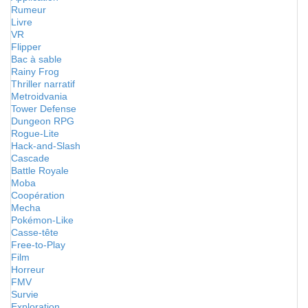
Rumeur
Livre
VR
Flipper
Bac à sable
Rainy Frog
Thriller narratif
Metroidvania
Tower Defense
Dungeon RPG
Rogue-Lite
Hack-and-Slash
Cascade
Battle Royale
Moba
Coopération
Mecha
Pokémon-Like
Casse-tête
Free-to-Play
Film
Horreur
FMV
Survie
Exploration