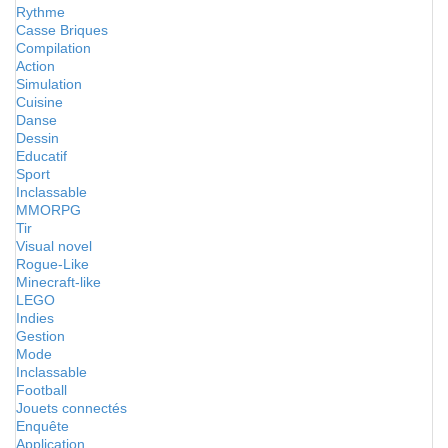
Rythme
Casse Briques
Compilation
Action
Simulation
Cuisine
Danse
Dessin
Educatif
Sport
Inclassable
MMORPG
Tir
Visual novel
Rogue-Like
Minecraft-like
LEGO
Indies
Gestion
Mode
Inclassable
Football
Jouets connectés
Enquête
Application