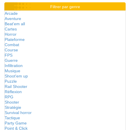
Filtrer par genre
Arcade
Aventure
Beat'em all
Cartes
Horror
Plateforme
Combat
Course
FPS
Guerre
Infiltration
Musique
Shoot'em up
Puzzle
Rail Shooter
Réflexion
RPG
Shooter
Stratégie
Survival horror
Tactique
Party Game
Point & Click