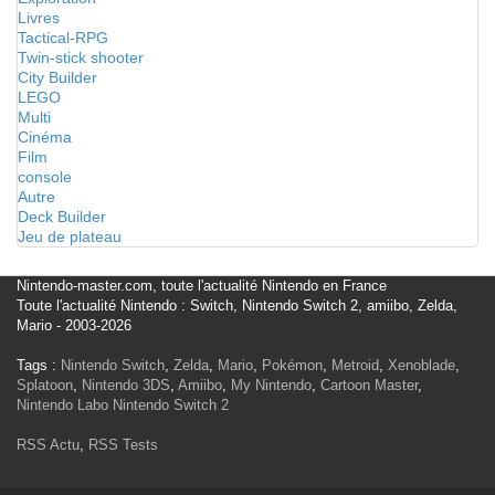
Livres
Tactical-RPG
Twin-stick shooter
City Builder
LEGO
Multi
Cinéma
Film
console
Autre
Deck Builder
Jeu de plateau
Nintendo-master.com, toute l'actualité Nintendo en France
Toute l'actualité Nintendo : Switch, Nintendo Switch 2, amiibo, Zelda,
Mario - 2003-2026
Tags :
Nintendo Switch
,
Zelda
,
Mario
,
Pokémon
,
Metroid
,
Xenoblade
,
Splatoon
,
Nintendo 3DS
,
Amiibo
,
My Nintendo
,
Cartoon Master
,
Nintendo Labo
Nintendo Switch 2
RSS Actu
,
RSS Tests