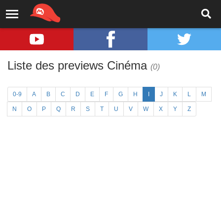
Liste des previews Cinéma
(0)
0-9
A
B
C
D
E
F
G
H
I
J
K
L
M
N
O
P
Q
R
S
T
U
V
W
X
Y
Z