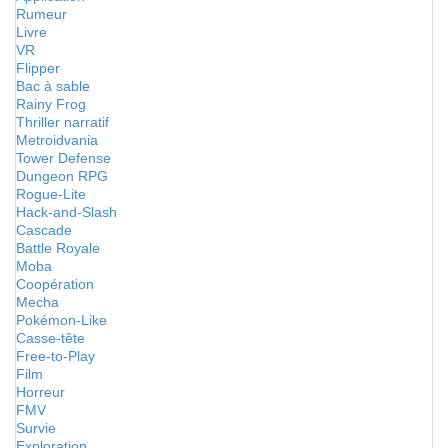
Rumeur
Livre
VR
Flipper
Bac à sable
Rainy Frog
Thriller narratif
Metroidvania
Tower Defense
Dungeon RPG
Rogue-Lite
Hack-and-Slash
Cascade
Battle Royale
Moba
Coopération
Mecha
Pokémon-Like
Casse-tête
Free-to-Play
Film
Horreur
FMV
Survie
Exploration