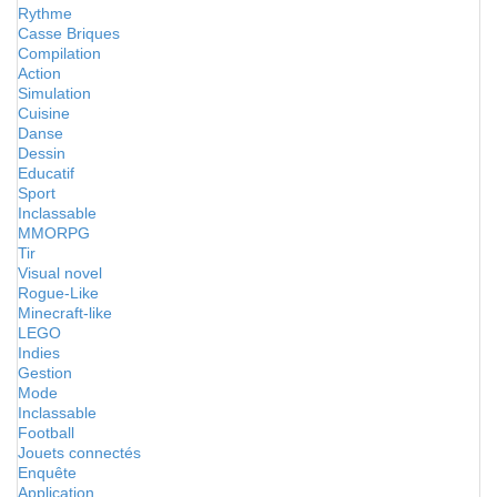
Rythme
Casse Briques
Compilation
Action
Simulation
Cuisine
Danse
Dessin
Educatif
Sport
Inclassable
MMORPG
Tir
Visual novel
Rogue-Like
Minecraft-like
LEGO
Indies
Gestion
Mode
Inclassable
Football
Jouets connectés
Enquête
Application