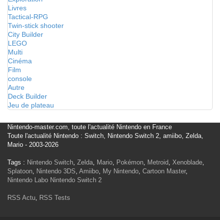
Livres
Tactical-RPG
Twin-stick shooter
City Builder
LEGO
Multi
Cinéma
Film
console
Autre
Deck Builder
Jeu de plateau
Nintendo-master.com, toute l'actualité Nintendo en France
Toute l'actualité Nintendo : Switch, Nintendo Switch 2, amiibo, Zelda,
Mario - 2003-2026
Tags :
Nintendo Switch
,
Zelda
,
Mario
,
Pokémon
,
Metroid
,
Xenoblade
,
Splatoon
,
Nintendo 3DS
,
Amiibo
,
My Nintendo
,
Cartoon Master
,
Nintendo Labo
Nintendo Switch 2
RSS Actu
,
RSS Tests