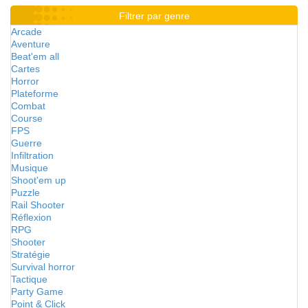
Filtrer par genre
Arcade
Aventure
Beat'em all
Cartes
Horror
Plateforme
Combat
Course
FPS
Guerre
Infiltration
Musique
Shoot'em up
Puzzle
Rail Shooter
Réflexion
RPG
Shooter
Stratégie
Survival horror
Tactique
Party Game
Point & Click