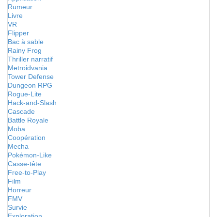
Rumeur
Livre
VR
Flipper
Bac à sable
Rainy Frog
Thriller narratif
Metroidvania
Tower Defense
Dungeon RPG
Rogue-Lite
Hack-and-Slash
Cascade
Battle Royale
Moba
Coopération
Mecha
Pokémon-Like
Casse-tête
Free-to-Play
Film
Horreur
FMV
Survie
Exploration