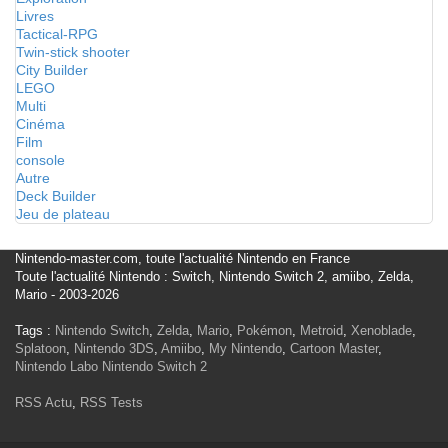
Livres
Tactical-RPG
Twin-stick shooter
City Builder
LEGO
Multi
Cinéma
Film
console
Autre
Deck Builder
Jeu de plateau
Nintendo-master.com, toute l'actualité Nintendo en France
Toute l'actualité Nintendo : Switch, Nintendo Switch 2, amiibo, Zelda,
Mario - 2003-2026
Tags :
Nintendo Switch
,
Zelda
,
Mario
,
Pokémon
,
Metroid
,
Xenoblade
,
Splatoon
,
Nintendo 3DS
,
Amiibo
,
My Nintendo
,
Cartoon Master
,
Nintendo Labo
Nintendo Switch 2
RSS Actu
,
RSS Tests