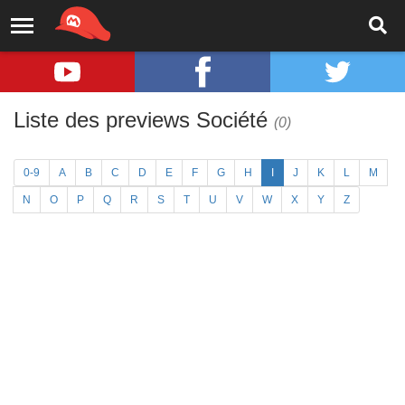
Liste des previews Société
(0)
0-9
A
B
C
D
E
F
G
H
I
J
K
L
M
N
O
P
Q
R
S
T
U
V
W
X
Y
Z