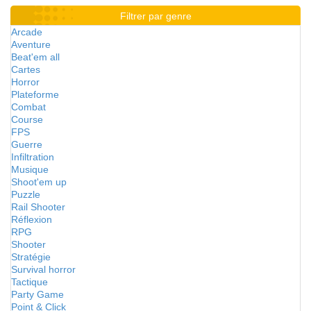
Filtrer par genre
Arcade
Aventure
Beat'em all
Cartes
Horror
Plateforme
Combat
Course
FPS
Guerre
Infiltration
Musique
Shoot'em up
Puzzle
Rail Shooter
Réflexion
RPG
Shooter
Stratégie
Survival horror
Tactique
Party Game
Point & Click