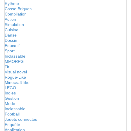
Rythme
Casse Briques
Compilation
Action
Simulation
Cuisine
Danse
Dessin
Educatif
Sport
Inclassable
MMORPG
Tir
Visual novel
Rogue-Like
Minecraft-like
LEGO
Indies
Gestion
Mode
Inclassable
Football
Jouets connectés
Enquête
Application