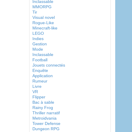
Inclassable
MMORPG
Tir
Visual novel
Rogue-Like
Minecraft-like
LEGO
Indies
Gestion
Mode
Inclassable
Football
Jouets connectés
Enquête
Application
Rumeur
Livre
VR
Flipper
Bac à sable
Rainy Frog
Thriller narratif
Metroidvania
Tower Defense
Dungeon RPG