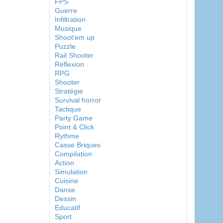
FPS
Guerre
Infiltration
Musique
Shoot'em up
Puzzle
Rail Shooter
Réflexion
RPG
Shooter
Stratégie
Survival horror
Tactique
Party Game
Point & Click
Rythme
Casse Briques
Compilation
Action
Simulation
Cuisine
Danse
Dessin
Educatif
Sport