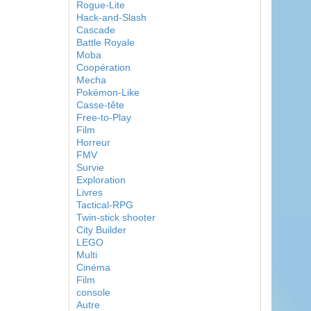
Rogue-Lite
Hack-and-Slash
Cascade
Battle Royale
Moba
Coopération
Mecha
Pokémon-Like
Casse-tête
Free-to-Play
Film
Horreur
FMV
Survie
Exploration
Livres
Tactical-RPG
Twin-stick shooter
City Builder
LEGO
Multi
Cinéma
Film
console
Autre