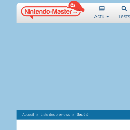
Actu
Test
Accueil
Liste des previews
Société