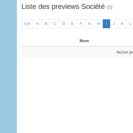
Liste des previews Société
(0)
0-9
A
B
C
D
E
F
G
H
I
J
K
L
Nom
Aucun je