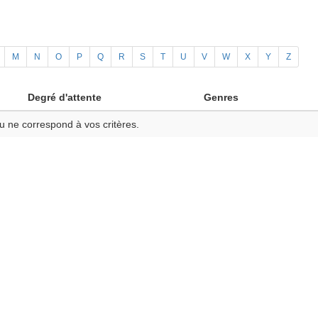
M
N
O
P
Q
R
S
T
U
V
W
X
Y
Z
Degré d'attente
Genres
u ne correspond à vos critères.