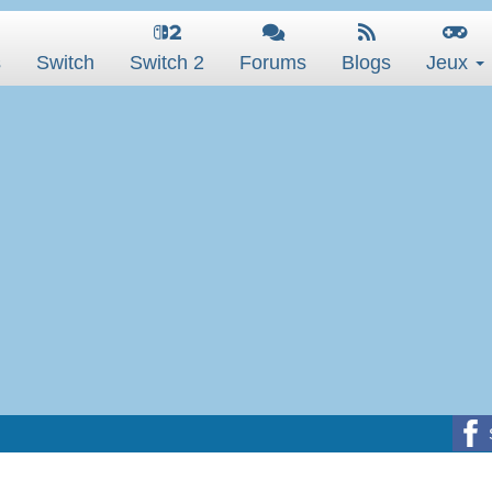
s
Switch
Switch 2
Forums
Blogs
Jeux