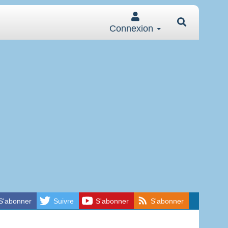
Connexion
S'abonner
Suivre
S'abonner
S'abonner