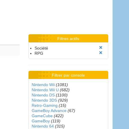
Filtres actifs
Société
RPG
Filtrer par console
Nintendo Wii
(1081)
Nintendo Wii U
(682)
Nintendo DS
(1100)
Nintendo 3DS
(929)
Retro-Gaming
(15)
GameBoy Advance
(67)
GameCube
(422)
GameBoy
(119)
Nintendo 64
(315)