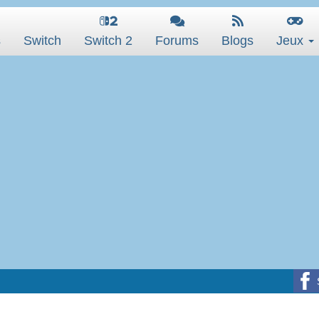
s
Switch
Switch 2
Forums
Blogs
Jeux