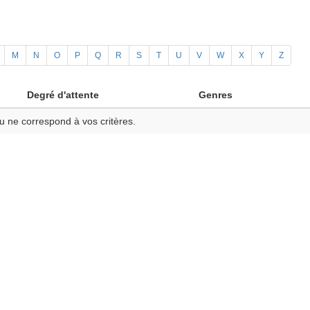
M
N
O
P
Q
R
S
T
U
V
W
X
Y
Z
Degré d'attente
Genres
u ne correspond à vos critères.