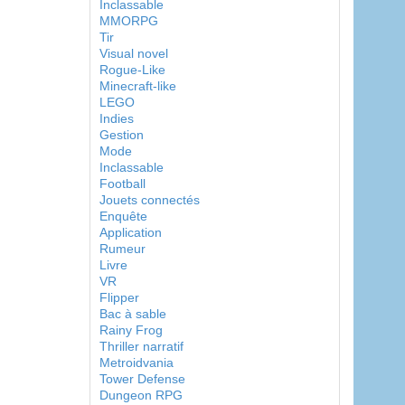
Inclassable
MMORPG
Tir
Visual novel
Rogue-Like
Minecraft-like
LEGO
Indies
Gestion
Mode
Inclassable
Football
Jouets connectés
Enquête
Application
Rumeur
Livre
VR
Flipper
Bac à sable
Rainy Frog
Thriller narratif
Metroidvania
Tower Defense
Dungeon RPG