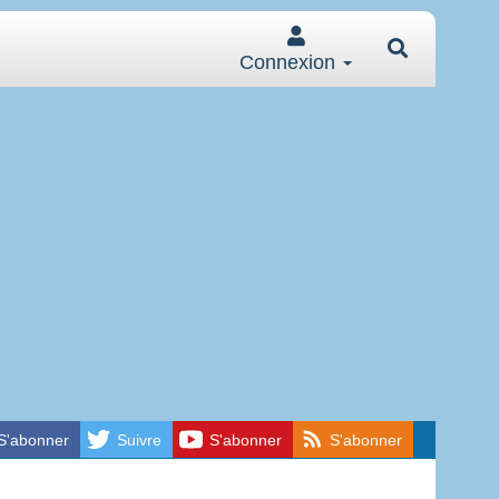
Connexion
S'abonner
Suivre
S'abonner
S'abonner