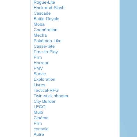
Rogue-Lite
Hack-and-Slash
Cascade
Battle Royale
Moba
Coopération
Mecha
Pokémon-Like
Casse-tête
Free-to-Play
Film
Horreur
FMV
Survie
Exploration
Livres
Tactical-RPG
Twin-stick shooter
City Builder
LEGO
Multi
Cinéma
Film
console
Autre