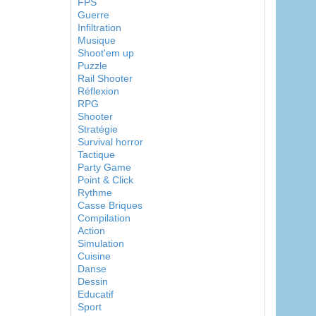
FPS
Guerre
Infiltration
Musique
Shoot'em up
Puzzle
Rail Shooter
Réflexion
RPG
Shooter
Stratégie
Survival horror
Tactique
Party Game
Point & Click
Rythme
Casse Briques
Compilation
Action
Simulation
Cuisine
Danse
Dessin
Educatif
Sport