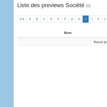
Liste des previews Société
(0)
0-9
A
B
C
D
E
F
G
H
I
J
K
L
Nom
Aucun je