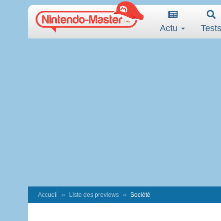
Actu
Test
Accueil
Liste des previews
Société