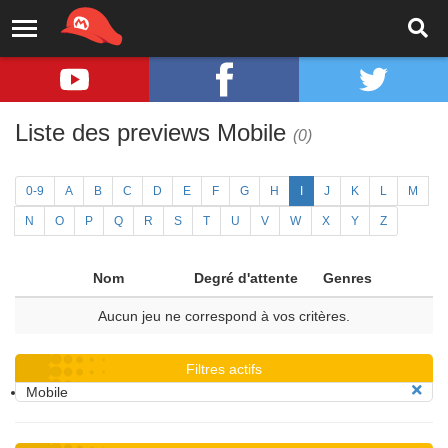
Liste des previews Mobile
(0)
0-9
A
B
C
D
E
F
G
H
I
J
K
L
M
N
O
P
Q
R
S
T
U
V
W
X
Y
Z
Nom
Degré d'attente
Genres
Aucun jeu ne correspond à vos critères.
Filtres actifs
Mobile