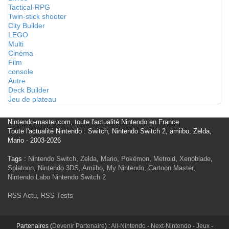
Tactical-RPG
Twin-stick shooter
City Builder
LEGO
Multi
Cinéma
Film
console
Autre
Deck Builder
Jeu de plateau
Nintendo-master.com, toute l'actualité Nintendo en France
Toute l'actualité Nintendo : Switch, Nintendo Switch 2, amiibo, Zelda,
Mario - 2003-2026
Tags :
Nintendo Switch
,
Zelda
,
Mario
,
Pokémon
,
Metroid
,
Xenoblade
,
Splatoon
,
Nintendo 3DS
,
Amiibo
,
My Nintendo
,
Cartoon Master
,
Nintendo Labo
Nintendo Switch 2
RSS Actu
,
RSS Tests
Partenaires (
Devenir Partenaire
) :
All-Nintendo
-
Next-Nintendo
-
Jeux
-