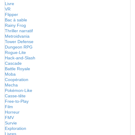
Livre
VR
Flipper
Bac à sable
Rainy Frog
Thriller narratif
Metroidvania
Tower Defense
Dungeon RPG
Rogue-Lite
Hack-and-Slash
Cascade
Battle Royale
Moba
Coopération
Mecha
Pokémon-Like
Casse-tête
Free-to-Play
Film
Horreur
FMV
Survie
Exploration
Livres