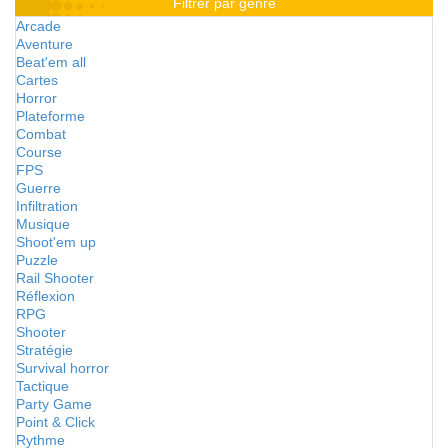
Filtrer par genre
Arcade
Aventure
Beat'em all
Cartes
Horror
Plateforme
Combat
Course
FPS
Guerre
Infiltration
Musique
Shoot'em up
Puzzle
Rail Shooter
Réflexion
RPG
Shooter
Stratégie
Survival horror
Tactique
Party Game
Point & Click
Rythme