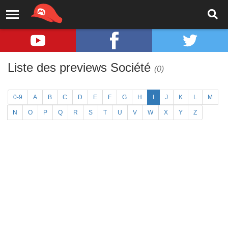
Liste des previews Société
(0)
0-9
A
B
C
D
E
F
G
H
I
J
K
L
M
N
O
P
Q
R
S
T
U
V
W
X
Y
Z