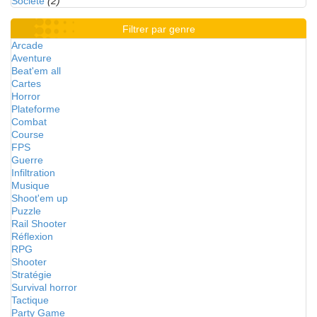
Société
(2)
Filtrer par genre
Arcade
Aventure
Beat'em all
Cartes
Horror
Plateforme
Combat
Course
FPS
Guerre
Infiltration
Musique
Shoot'em up
Puzzle
Rail Shooter
Réflexion
RPG
Shooter
Stratégie
Survival horror
Tactique
Party Game