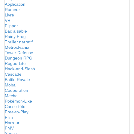
Application
Rumeur
Livre
VR
Flipper
Bac à sable
Rainy Frog
Thriller narratif
Metroidvania
Tower Defense
Dungeon RPG
Rogue-Lite
Hack-and-Slash
Cascade
Battle Royale
Moba
Coopération
Mecha
Pokémon-Like
Casse-tête
Free-to-Play
Film
Horreur
FMV
Survie