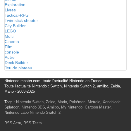
Exploration
Livres
Tactical-RPG
Twin-stick shooter
City Builder
LEGO
Multi
Cinéma
Film
console
Autre
Deck Builder
Jeu de plateau
Nintendo-master.com, toute l'actualité Nintendo en France
Toute l'actualité Nintendo : Switch, Nintendo Switch 2, amiibo, Zelda,
Mario - 2003-2026
Tags :
Nintendo Switch
,
Zelda
,
Mario
,
Pokémon
,
Metroid
,
Xenoblade
,
Splatoon
,
Nintendo 3DS
,
Amiibo
,
My Nintendo
,
Cartoon Master
,
Nintendo Labo
Nintendo Switch 2
RSS Actu
,
RSS Tests