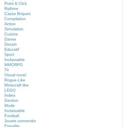
Point & Click
Rythme
Casse Briques
Compilation
Action
Simulation
Cuisine
Danse
Dessin
Educatif
Sport
Inclassable
MMORPG
Tir
Visual novel
Rogue-Like
Minecraft-like
LEGO
Indies
Gestion
Mode
Inclassable
Football
Jouets connectés
Enquête